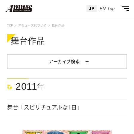
JP
EN Top
TOP
アミューズについて
舞台作品
舞台作品
アーカイブ検索
アーカイブ検索
カテゴリ
2011
年
舞台「スピリチュアルな1日」
年代