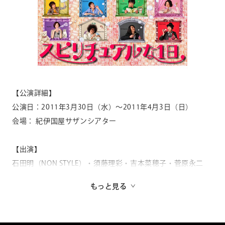
年
年
CONTACT
お問い合わせ
アーティスト
個人のお客様
法人のお客様
アーティストを選ぶ
AUDITION
アーティスト募集
【公演詳細】
キーワードで探す
公演日：2011年3月30日（水）～2011年4月3日（日）
Amuse Solution
アミューズのソリューション
会場： 紀伊国屋サザンシアター
【出演】
ENGLISH
石田明（NON STYLE）・須藤理彩・吉本菜穂子・菅原永二
1
（猫のホテル）・諏訪雅（ヨーロッパ企画）・青柳塁斗・今
検索結果
件
クリア
検索
もっと見る
井隆文・風間由次郎
【スタッフ】