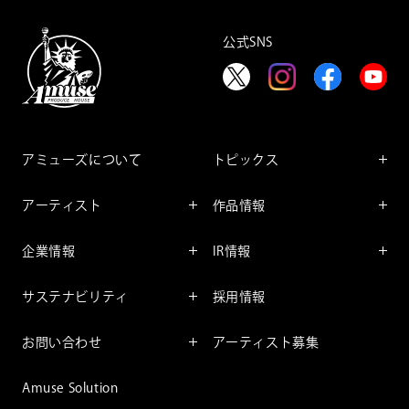
脚本：小峯裕之
演出：板垣恭一
公式SNS
企画・製作：株式会社アミューズ
【主催】
アミューズ／テレビ朝日／ぴあ
アミューズについて
トピックス
インフォメーション
アーティスト
作品情報
インタビュー
アーティスト一覧
舞台
レポート
企業情報
IR情報
ファンサービス
映像
アーティスト
企業情報TOP
IR情報TOP
コミック
サステナビリティ
採用情報
ごあいさつ
投資をお考えの皆様へ
アニメーション
サステナビリティTOP
企業理念
IRマネージメント
お問い合わせ
アーティスト募集
社長メッセージ
会社概要
財務情報
個人のお客様
アミューズのサステナビリテ
Amuse Solution
取締役一覧
IRライブラリー
ィ
法人のお客様