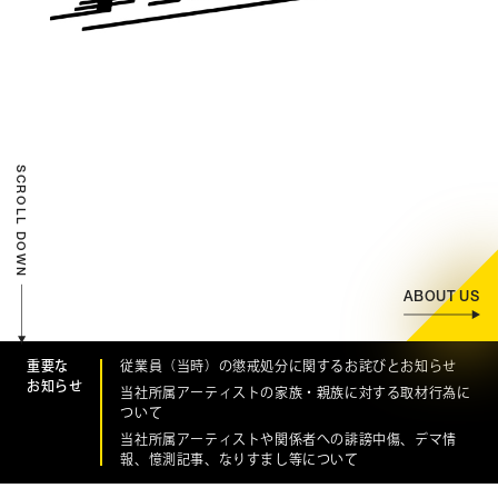
CONTACT
お問い合わせ
個人のお客様
法人のお客様
SCROLL DOWN
AUDITION
アーティスト募集
Amuse Solution
アミューズのソリューション
ABOUT US
ENGLISH
重要な
従業員（当時）の懲戒処分に関するお詫びとお知らせ
お知らせ
当社所属アーティストの家族・親族に対する取材行為に
ついて
当社所属アーティストや関係者への誹謗中傷、デマ情
報、憶測記事、なりすまし等について