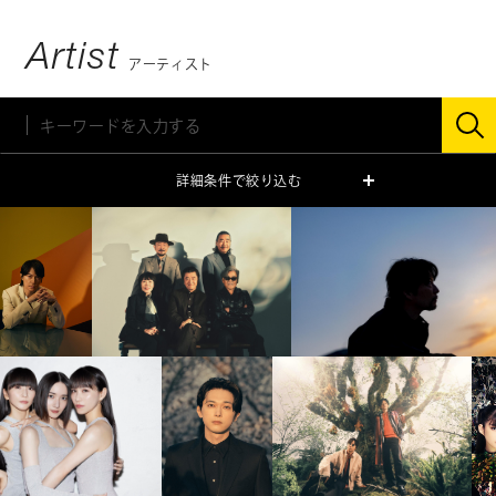
Artist
アーティスト
詳細条件で絞り込む
ジャンル
ミュージシャン
俳優・タレント
モデル
声優
スペシャリスト
キッズ
性別
男性
女性