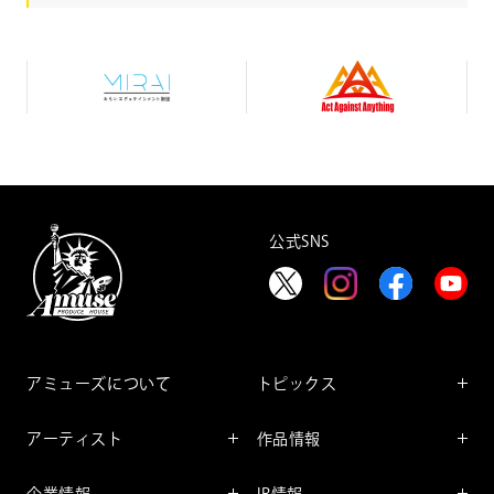
み
A
ら
c
い
t
エ
A
デ
g
ュ
a
テ
i
イ
n
ン
s
メ
t
公式SNS
ン
A
ト
n
財
y
団
t
h
i
n
g
アミューズについて
トピックス
インフォメーション
アーティスト
作品情報
インタビュー
アーティスト一覧
舞台
レポート
企業情報
IR情報