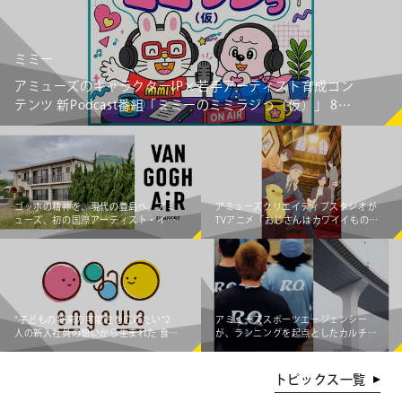
ミミー
アミューズのキャラクターIP×若手アーティスト育成コン
テンツ 新Podcast番組「ミミーのミミラジっ（仮）」 8月
6日（木）より配信スタート！
ゴッホの精神を、現代の豊島へ。アミ
アミューズクリエイティブスタジオが
ューズ、初の国際アーティスト・イ
TVアニメ「おじさんはカワイイものが
ン・レジデンス「Van Gogh AiR -
お好き。」をプロデュース
Teshima Japan」始動 ～オランダの若
手アーティスト3組が豊島の暮らしと
交差し、新たな価値を創造する～
"子どもの将来の可能性を広げたい"2
アミューズスポーツエージェンシー
人の新入社員の想いから生まれた 食事
が、ランニングを起点としたカルチャ
×エンタメ体験支援企画「engawa 夏
ークリエイティブプロダクショ
のワークショップ2026」開催！
ン"Running Observatory"をローンチ
トピックス一覧