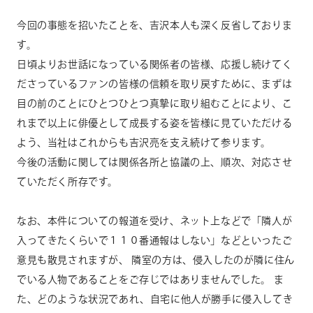
今回の事態を招いたことを、吉沢本人も深く反省しておりま
CONTACT
お問い合わせ
す。
個人のお客様
日頃よりお世話になっている関係者の皆様、応援し続けてく
ださっているファンの皆様の信頼を取り戻すために、まずは
法人のお客様
目の前のことにひとつひとつ真摯に取り組むことにより、こ
れまで以上に俳優として成長する姿を皆様に見ていただける
AUDITION
アーティスト募集
よう、当社はこれからも吉沢亮を支え続けて参ります。
今後の活動に関しては関係各所と協議の上、順次、対応させ
Amuse Solution
アミューズのソリューション
ていただく所存です。
ENGLISH
なお、本件についての報道を受け、ネット上などで「隣人が
入ってきたくらいで１１０番通報はしない」などといったご
意見も散見されますが、 隣室の方は、侵入したのが隣に住ん
でいる人物であることをご存じではありませんでした。 ま
た、どのような状況であれ、自宅に他人が勝手に侵入してき