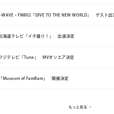
J-WAVE・FM802「DIVE TO THE NEW WORLD」 ゲスト
J-WAVE・FM802「DIVE TO THE NEW WORLD」
北海道テレビ「イチ盛り！」 出演決定
J-WAVE：2026年7月11日（土）23:00～23:5
4 オンエア
北海道テレビ「イチ盛り！」
FM802：2026年7月12日（日）24:00～25:00 オンエア
フジテレビ「Tune」 MVオンエア決定
2026年7月9日（木）14:20～14:48 オンエア
＊ゲスト出演
フジテレビ「Tune」
＊
「Museum of FamBam」 開催決定
コメント出演
2026年7月2日（木）27:00～27:30 オンエア
▽J-WAVE・FM802「DIVE TO THE NEW WORLD」オフィシャルサイ
▽北海道テレビ「イチ盛り！」オフィシャルサイト
https://www.j-wave.co.jp/origi
nal/divetothenewworld/
「Museum of 
＊「Loved One」MV紹介
https://www.htb.co.jp/ichimori
/
もっと見る
公演日：2026
▽フジテレビ「Tune」オフィシャルサイト