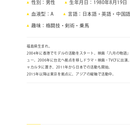
性別
男性
生年月日
1980年8月19日
血液型
A
言語
日本語・英語・中国
趣味
格闘技・剣術・乗馬
福島県生まれ。
2004年に香港でモデルの活動をスタート。映画「八月の物語」
ュー。2006年に台北へ拠点を移しドラマ・映画・TVCFに出演
ャカルタに置き、2011年から日本での活動も開始。
2015年以降は東京を拠点に、アジアの縦軸で活動中。