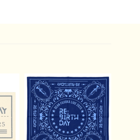
場：16:00 開演：17:00
場：19:15 開演：20:00
erCity（TOKYO）
定 9,000円（税込）
別
OKA、The Right Light
細
.life/museum.of.
fambam/
社アミューズ
社クライド
株式会社ディスクガレージ