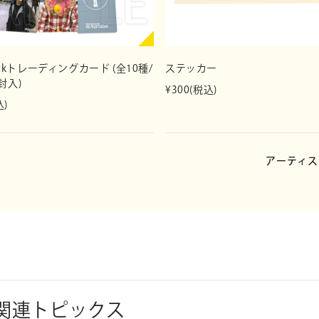
https://info.d
tockトレーディングカード (全10種/
ステッカー
封入)
¥300(税込)
込)
アーティス
靛の関連トピックス