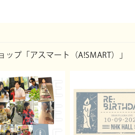
［1回目公演］開
https://www.fujitv.co.jp/tune/
［2回目公演］開
会場：Zepp Div
チケット：全席指
＊ドリンク代
ップ「アスマート（A!SMART）」
出演：DEAN FUJI
MC：荘口彰久
▽チケット詳
https://fambam
主催：株式会
協力：株式会
お問い合わせ：