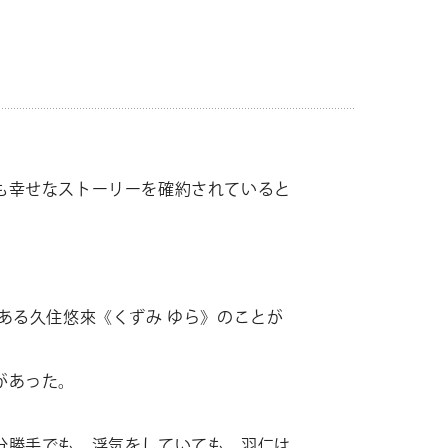
47
件
クリア
検索
せ
も幸せなストーリーを確約されていると
ト募集
ある久住悠來《くずみ ゆら》のことが
ミューズのソリューション
があった。
分勝手でも、浮気をしていても、羽仁は