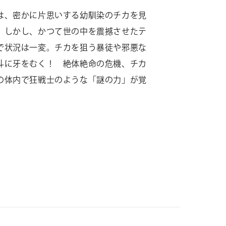
は、密かに片思いする幼馴染のチカを見
。しかし、かつて世の中を震撼させたテ
で状況は一変。チカを狙う暴徒や邪悪な
斗に牙をむく！ 絶体絶命の危機、チカ
の体内で狂戦士のような「謎の力」が覚