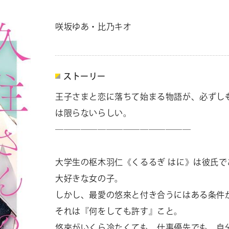
咲坂ゆあ・比乃キオ
検索結果
CONTACT
お問い合わ
個人のお客様
ストーリー
法人のお客様
王子さまと恋に落ちて始まる物語が、必ずし
は限らないらしい。
――――――――――――――――
AUDITION
アーティス
大学生の枢木羽仁《くるるぎ はに》は彼氏で
Amuse Solution
ア
大好きな女の子。
しかし、最愛の悠來と付き合うにはある条件
それは『何をしても許す』こと。
ENGLISH
悠來がいくら冷たくても、仕事優先でも、自