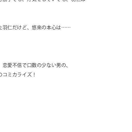
た羽仁だけど、悠來の本心は……
、恋愛不信で口数の少ない男の、
のコミカライズ！