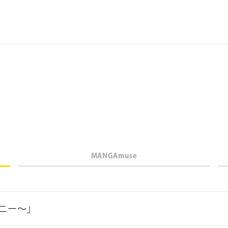
MANGAmuse
年代
年
ニー～」