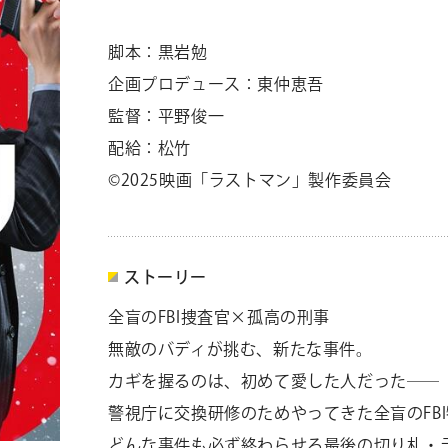
脚本：黒岩勉
企画プロデュース：東仲恵吾
監督：平野俊一
配給：松竹
©2025映画「ラストマン」製作委員会
ストーリー
全盲のFBI捜査官×孤高の刑事
無敵のバディが挑む、新たな事件。
カギを握るのは、初めて愛した人だった――
警視庁に交換研修のためやってきた全盲のFB
どんな事件も必ず終わらせる最後の切り札・