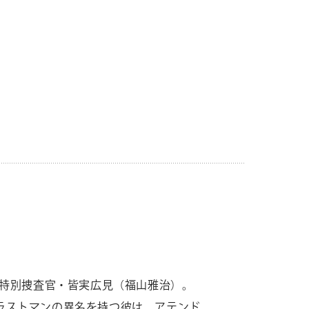
I特別捜査官・皆実広見（福山雅治）。
ラストマンの異名を持つ彼は、アテンド