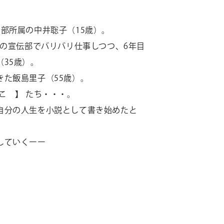
ト部所属の中井聡子（
15歳）。
の宣伝部でバリバリ仕事しつつ、
6年目
35歳）。
きた飯島里子（
55歳）。
こ 】 たち・・・。
自分の人生を小説として書き始めたと
していくーー