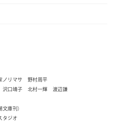
家ノリマサ 野村周平
 沢口靖子 北村一輝 渡辺謙
潮文庫刊）
スタジオ