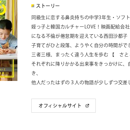
ストーリー
同級生に恋する鼻炎持ちの中学3年生・ソフ
姪っ子と韓国カルチャーLOVE！
映画配給会社
になる不倫が倦怠期を迎えている西田沙都子（
子育てがひと段落、ようやく自分の時間がで
三者三様、まったく違う人生を歩む 【 さと
それぞれに降りかかる出来事をきっかけに、
き、
他人だったはずの３人の物語が少しずつ交差
オフィシャルサイト