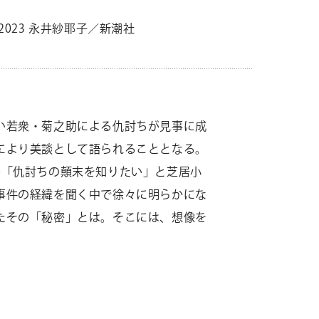
023 永井紗耶子／新潮社
い若衆・菊之助による仇討ちが見事に成
により美談として語られることとなる。
が「仇討ちの顛末を知りたい」と芝居小
事件の経緯を聞く中で徐々に明らかにな
たその「秘密」とは。そこには、想像を