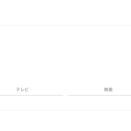
テレビ
映画
年代
年