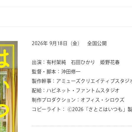
検索結果
CONTACT
お問い合わ
個人のお客様
2026年 9月18日（金） 全国公開
法人のお客様
出演：有村架純 石田ひかり 姫野花春
監督・脚本：沖田修一
AUDITION
アーティス
製作幹事：アミューズクリエイティブスタジ
配給：ハピネット・ファントムスタジオ
Amuse Solution
ア
制作プロダクション：オフィス・シロウズ
コピーライト： Ⓒ2026「さとこはいつも」
ENGLISH