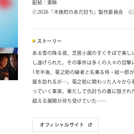
配給：東映
Ⓒ2026「木挽町のあだ討ち」製作委員会 Ⓒ2
ストーリー
ある雪の降る夜、芝居小屋のすぐそばで美し
し遂げられた。その事件は多くの人々の目撃
1
年半後、菊之助の縁者と名乗る侍・総一郎
屋を訪れるが
…
。菊之助に関わった人々から
っていく事実。果たして仇討ちの裏に隠され
超える展開が待ち受けていた――
オフィシャルサイト