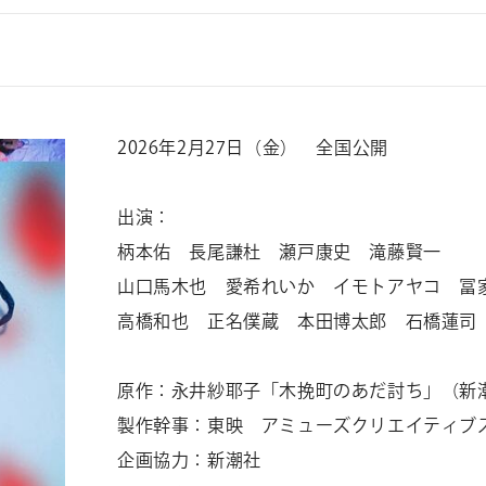
2026年2月27日（金） 全国公開
出演：
柄本佑 長尾謙杜 瀬戸康史 滝藤賢一
山口馬木也 愛希れいか イモトアヤコ 冨
高橋和也 正名僕蔵 本田博太郎 石橋蓮司
原作：永井紗耶子「木挽町のあだ討ち」（新
製作幹事：東映 アミューズクリエイティブ
企画協力：新潮社