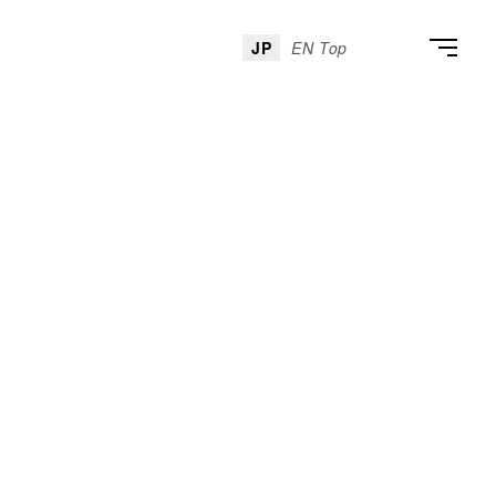
JP
EN Top