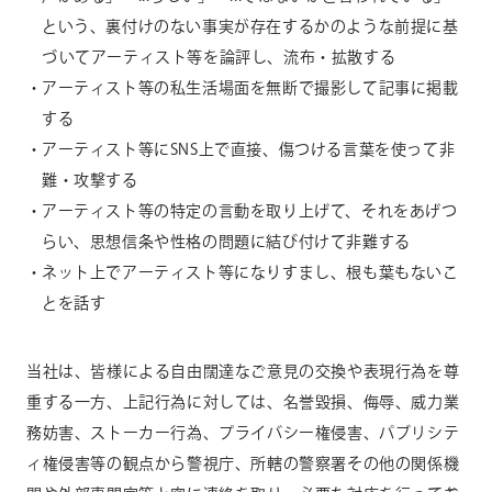
という、裏付けのない事実が存在するかのような前提に基
づいてアーティスト等を論評し、流布・拡散する
アーティスト等の私生活場面を無断で撮影して記事に掲載
する
アーティスト等にSNS上で直接、傷つける言葉を使って非
難・攻撃する
アーティスト等の特定の言動を取り上げて、それをあげつ
らい、思想信条や性格の問題に結び付けて非難する
ネット上でアーティスト等になりすまし、根も葉もないこ
とを話す
当社は、皆様による自由闊達なご意見の交換や表現行為を尊
重する一方、上記行為に対しては、名誉毀損、侮辱、威力業
務妨害、ストーカー行為、プライバシー権侵害、パブリシテ
ィ権侵害等の観点から警視庁、所轄の警察署その他の関係機