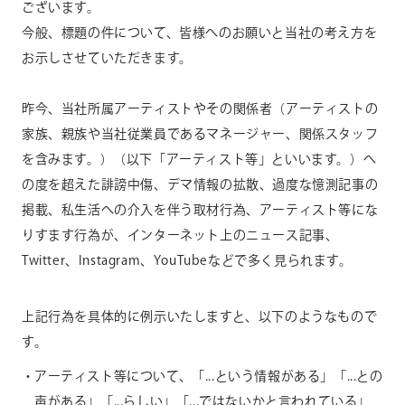
ございます。
今般、標題の件について、皆様へのお願いと当社の考え方を
CONTACT
お問い合わせ
お示しさせていただきます。
個人のお客様
昨今、当社所属アーティストやその関係者（アーティストの
法人のお客様
家族、親族や当社従業員であるマネージャー、関係スタッフ
を含みます。）（以下「アーティスト等」といいます。）へ
AUDITION
アーティスト募集
の度を超えた誹謗中傷、デマ情報の拡散、過度な憶測記事の
掲載、私生活への介入を伴う取材行為、アーティスト等にな
Amuse Solution
アミューズのソリューション
りすます行為が、インターネット上のニュース記事、
Twitter、Instagram、YouTubeなどで多く見られます。
ENGLISH
上記行為を具体的に例示いたしますと、以下のようなもので
す。
アーティスト等について、「...という情報がある」「...との
声がある」「...らしい」「...ではないかと言われている」