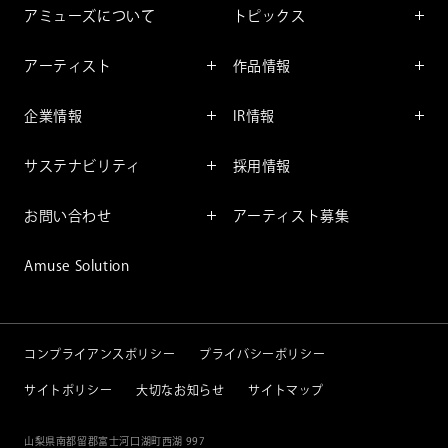
アミューズについて
トピックス
インフォメーション
アーティスト
作品情報
インタビュー
アーティスト一覧
舞台
レポート
企業情報
IR情報
ファンサービス
映像
アーティスト
企業情報TOP
IR情報TOP
コミック
サステナビリティ
採用情報
ごあいさつ
投資をお考えの皆様へ
アニメーション
サステナビリティTOP
企業理念
IRマネージメント
お問い合わせ
アーティスト募集
社長メッセージ
会社概要
財務情報
個人のお客様
アミューズのサステナビリテ
Amuse Solution
取締役一覧
IRライブラリー
ィ
法人のお客様
沿革
株式情報
サステナビリティニュース
IRカレンダー
重要課題
コンプライアンスポリシー
プライバシーポリシー
IRニュース
サイトポリシー
大切なお知らせ
サイトマップ
IRニュースメール
IRポリシー
山梨県南都留郡富士河口湖町西湖 997