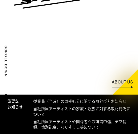
CONTACT
お問い合わせ
個人のお客様
法人のお客様
SCROLL DOWN
AUDITION
アーティスト募集
Amuse Solution
アミューズのソリューション
ABOUT US
ENGLISH
重要な
従業員（当時）の懲戒処分に関するお詫びとお知らせ
お知らせ
当社所属アーティストの家族・親族に対する取材行為に
ついて
当社所属アーティストや関係者への誹謗中傷、デマ情
報、憶測記事、なりすまし等について