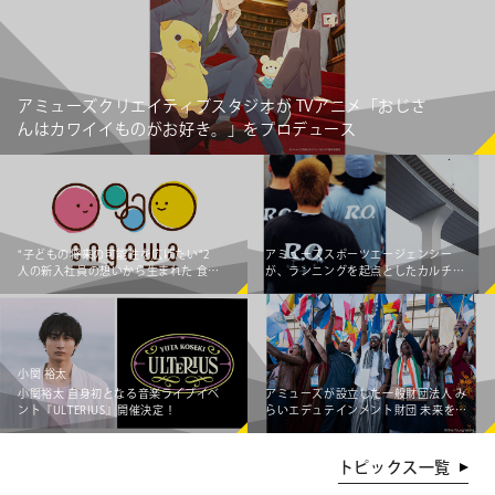
アミューズクリエイティブスタジオが TVアニメ「おじさ
んはカワイイものがお好き。」をプロデュース
"子どもの将来の可能性を広げたい"2
アミューズスポーツエージェンシー
人の新入社員の想いから生まれた 食事
が、ランニングを起点としたカルチャ
×エンタメ体験支援企画「engawa 夏
ークリエイティブプロダクショ
のワークショップ2026」開催！
ン"Running Observatory"をローンチ
小関 裕太
小関裕太 自身初となる音楽ライブイベ
アミューズが設立した一般財団法人 み
ント『ULTERIUS』開催決定！
らいエデュテインメント財団 未来を創
る若者のグローバルな挑戦を支援！
「One Young World Summit 2026」
参加者募集！
トピックス一覧