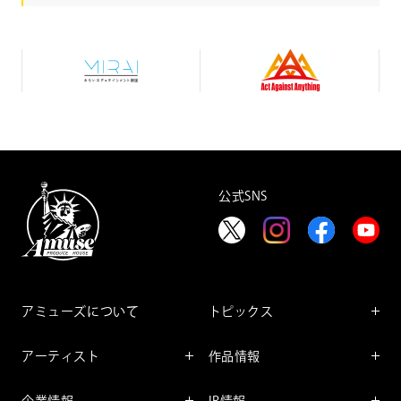
み
A
ら
c
い
t
エ
A
デ
g
ュ
a
テ
i
イ
n
ン
s
メ
t
公式SNS
ン
A
ト
n
財
y
団
t
h
i
n
g
アミューズについて
トピックス
インフォメーション
アーティスト
作品情報
インタビュー
アーティスト一覧
舞台
レポート
企業情報
IR情報