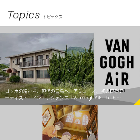
Topics
トピックス
ゴッホの精神を、現代の豊島へ。アミューズ、初の国際ア
ーティスト・イン・レジデンス「Van Gogh AiR - Teshima
Japan」始動 ～オランダの若手アーティスト3組が豊島の
暮らしと交差し、新たな価値を創造する～