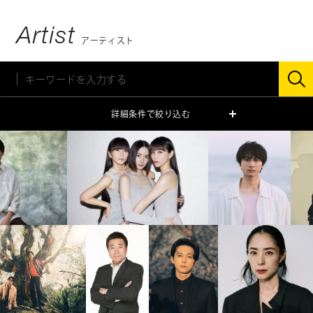
Artist
アーティスト
詳細条件で絞り込む
ジャンル
ミュージシャン
俳優・タレント
モデル
声優
スペシャリスト
キッズ
性別
男性
女性