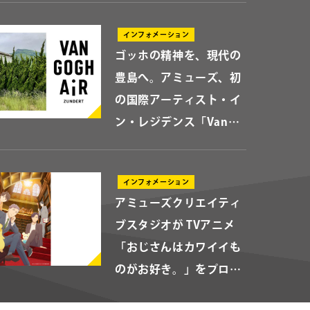
クリア
検索
日（木）より配信スター
インフォメーション
ト！
ゴッホの精神を、現代の
せ
豊島へ。アミューズ、初
の国際アーティスト・イ
ン・レジデンス「Van
Gogh AiR - Teshima
Japan」始動 ～オランダ
ト募集
インフォメーション
の若手アーティスト3組
アミューズクリエイティ
が豊島の暮らしと交差
ブスタジオが TVアニメ
し、新たな価値を創造す
ミューズのソリューション
「おじさんはカワイイも
る～
のがお好き。」をプロデ
ュース