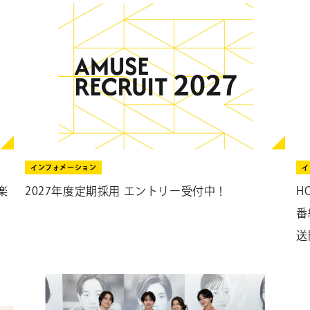
インフォメーション
イ
楽
2027年度定期採用 エントリー受付中！
H
番
送