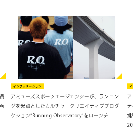
インフォメーション
イ
員
アミューズスポーツエージェンシーが、ランニン
ア
画
グを起点としたカルチャークリエイティブプロダ
テ
クション"Running Observatory"をローンチ
挑
2