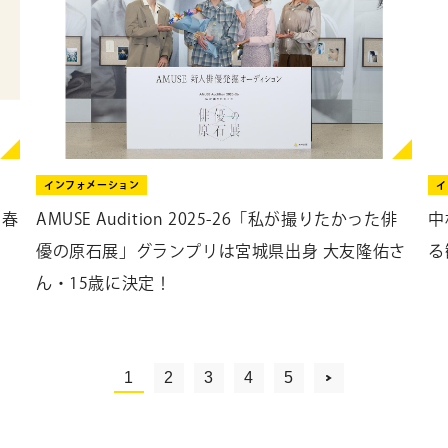
インフォメーション
イ
 春
AMUSE Audition 2025-26「私が撮りたかった俳
中
優の原石展」グランプリは宮城県出身 大友隆佑さ
る
ん・15歳に決定！
1
2
3
4
5