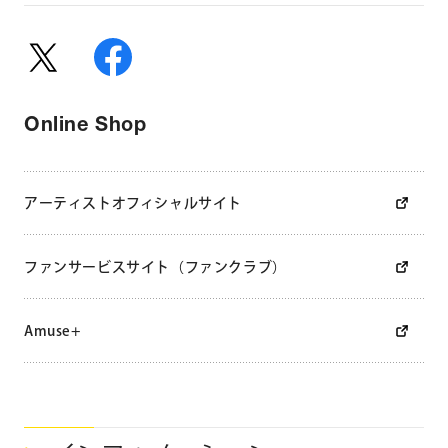
MUSICAL」（主演：新田真剣佑）、ミュージカル「フラッシ
ュダンス」（主演：愛希れいか）を演出するなど、演出家と
しても精力的に活動している。
Online Shop
主な出演作品
▼映画
「夜明けの街で」（2011年／若松節朗 監督）、「アルカ
アーティストオフィシャルサイト
ナ」（2013年／山口義高 監督）、「帰ってきた あぶない刑
事」（2024年／原廣利 監督）
ファンサービスサイト（ファンクラブ）
▼ドラマ
NHK「ぼんくら」・「ぼんくら2」（2014・2015年）、
Amuse+
TX「天 天和通りの快男児」（2018年）、「恋です！～ヤン
キー君と白杖ガール～」（2021年）、「光る君へ」（2024
年）