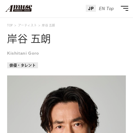
JP
EN Top
TOP
アーティスト
岸谷 五朗
岸谷 五朗
Kishitani Goro
俳優・タレント