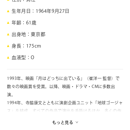
谷
生年月日
1964年9月27日
五
年齢
61
歳
朗
出身地
東京都
身長
175cm
K
i
血液型
O
s
h
i
1993年、映画「月はどっちに出ている」（崔洋一 監督）で
t
数々の映画賞を受賞。以降、映画・ドラマ・CMに多数出
a
n
演。
i
1994年、寺脇康文とともに演劇企画ユニット「地球ゴージャ
G
ス」を結成。すべての作品で演出を手掛けるほか、多くの作
o
r
品で脚本も担当。
もっと見る
o
地球ゴージャス二十五周年祝祭公演「星の大地に降る涙 THE