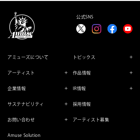
公式SNS
アミューズについて
トピックス
インフォメーション
アーティスト
作品情報
インタビュー
アーティスト一覧
舞台
レポート
企業情報
IR情報
ファンサービス
映像
アーティスト
企業情報TOP
IR情報TOP
コミック
サステナビリティ
採用情報
ごあいさつ
投資をお考えの皆様へ
アニメーション
サステナビリティTOP
企業理念
IRマネージメント
お問い合わせ
アーティスト募集
社長メッセージ
会社概要
財務情報
個人のお客様
アミューズのサステナビリテ
Amuse Solution
取締役一覧
IRライブラリー