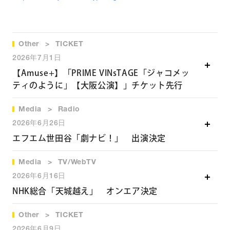
Other
TICKET
2026年7月1日
【Amuse+】「PRIME VINsTAGE「ジャコメッ
ティのように」【大阪公演】」チケット先行
Media
Radio
詳細ページへ
2026年6月26日
エフエム世田谷「劇ナビ！」 出演決定
Media
TV/WebTV
エフエム世田谷「劇ナビ！」
2026年6月16日
2026年7月1日（水）22:00〜 オンエア
NHK総合「天城越え」 オンエア決定
▽エフエム世田谷「劇ナビ！」オフィシャルサイト
Other
TICKET
NHK総合「天城越え」
https://fmsetagaya.com/archive
s/6653
2026年6月9日