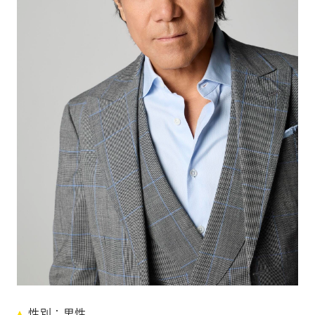
CONTACT
お問い合わせ
個人のお客様
法人のお客様
AUDITION
アーティスト募集
Amuse Solution
アミューズのソリューション
ENGLISH
岸
性別
男性