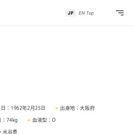
JP
EN Top
月日
1962年2月25日
出身地
大阪府
重
74kg
血液型
O
・水谷豊