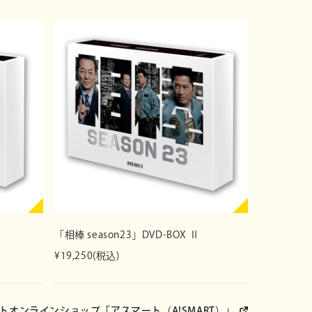
！参勤交代 フルスロットル」オフィシャルサイト
.shochiku.co.jp/
chosankin3
「相棒 season23」DVD-BOX Ⅱ
¥19,250(税込)
トオンラインショップ
「アスマート（A!SMART）」