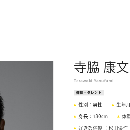
寺脇 康文
Terawaki Yasufumi
俳優・タレント
性別
男性
生年
身長
180cm
体
好きな俳優
松田優作