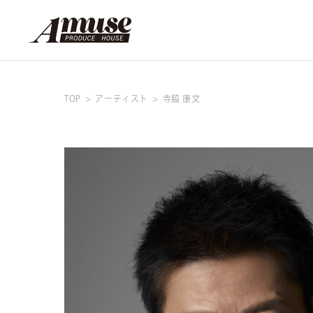
TOP
アーティスト
寺脇 康文