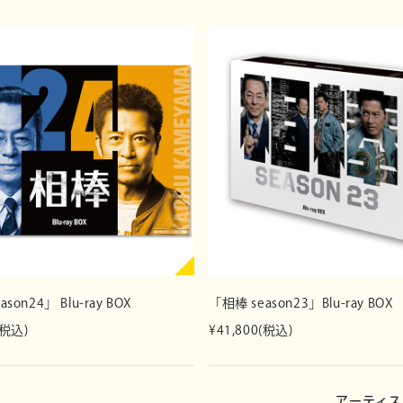
https://montakanawa.jp/program
s/mangalogue_hinotori/
配給：松竹
▽「MANGALOGUE（マンガローグ：火の鳥）」特設サイト
▽映画「超高速
https://montakanawa.jp/special
/mangalogue_hinotori/
https://movies
son24」 Blu-ray BOX
「相棒 season23」Blu-ray BOX
(税込)
¥41,800(税込)
アーティス