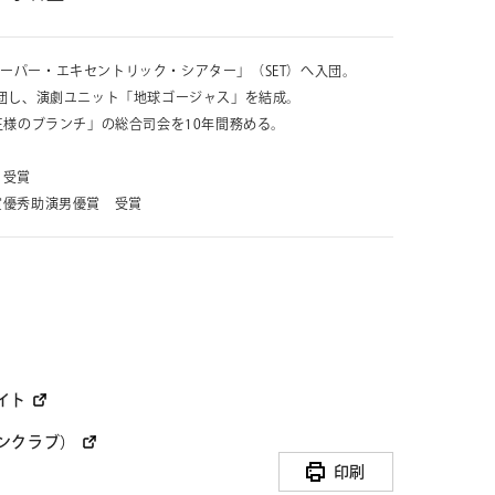
スーパー・エキセントリック・シアター」（SET）へ入団。
を退団し、演劇ユニット「地球ゴージャス」を結成。
せ
「王様のブランチ」の総合司会を10年間務める。
 受賞
ー賞優秀助演男優賞 受賞
ト募集
ミューズのソリューション
イト
ンクラブ）
印刷