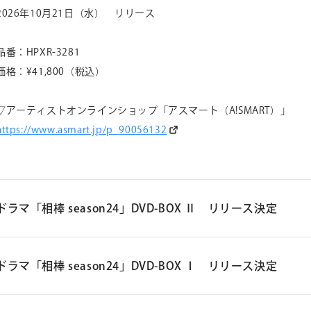
2026年10月21日（水） リリース
品番：HPXR-3281
価格：¥41,800（税込）
▽アーティストオンラインショップ「アスマート（A!SMART）」
https://www.asmart.jp/p_
90056132
ドラマ「相棒 season24」DVD-BOX Ⅱ リリース決定
ドラマ「相棒 season24」DVD-BOX Ⅱ
ドラマ「相棒 season24」DVD-BOX Ⅰ リリース決定
2026年10月21日（水） リリース