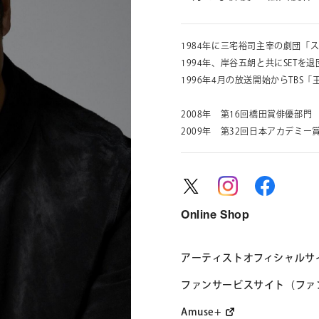
1984年に三宅裕司主宰の劇団「
1994年、岸谷五朗と共にSET
CONTACT
お問い合わ
1996年4月の放送開始からTBS
個人のお客様
2008年 第16回橋田賞俳優部門
法人のお客様
2009年 第32回日本アカデミ
AUDITION
アーティス
Online Shop
Amuse Solution
ア
アーティストオフィシャルサ
ファンサービスサイト（ファ
ENGLISH
Amuse+