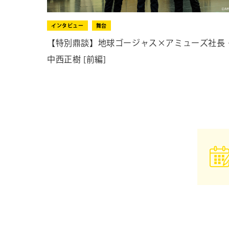
インタビュー
舞台
【特別鼎談】地球ゴージャス×アミューズ社長
中西正樹 [前編]