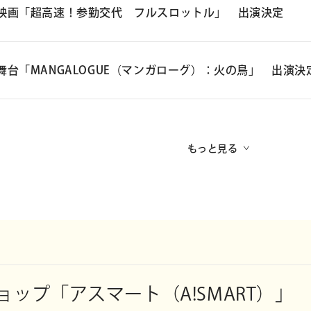
ドラマ「相棒 season24」DVD-BOX Ⅰ
品番：HPBR-3282
映画「超高速！参勤交代 フルスロットル」 出演決定
2026年10月21日（水） リリース
価格：¥19,250（税込）
映画「超高速
品番：HPBR-3281
舞台「MANGALOGUE（マンガローグ）：火の鳥」 出演決
▽アーティストオンラインショップ「アスマート（A!SMART）」
2027年 公開
価格：¥19,250（税込）
https://www.asmart.jp/p_
90056134
舞台「MANGALOGUE（マンガローグ）：火の鳥」
出演：佐々木
▽アーティストオンラインショップ「アスマート（A!SMART）」
深田恭子、
https://www.asmart.jp/p_90056133
もっと見る
公演日：2026年4月22日（水）～5月16日（土）
上地雄輔、知念
会場: Box1000（MoN Takanawa: The Museum of Narratives）
児 ／ 西村
＊マンガローガー役（ステージ出演）
監督：本木克
脚本：土橋章
＊出演スケジュールはオフィシャルサイト・特設サイトをご確認くだ
＊敬称略
ップ「アスマート（A!SMART）」
▽MoN Takanawaオフィシャルサイト「MANGALOGUE（マン
ガロー