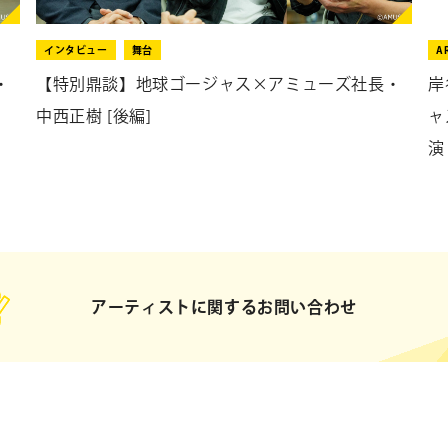
インタビュー
舞台
A
・
【特別鼎談】地球ゴージャス×アミューズ社長・
岸
中西正樹 [後編]
ャ
演
アーティストに関するお問い合わせ