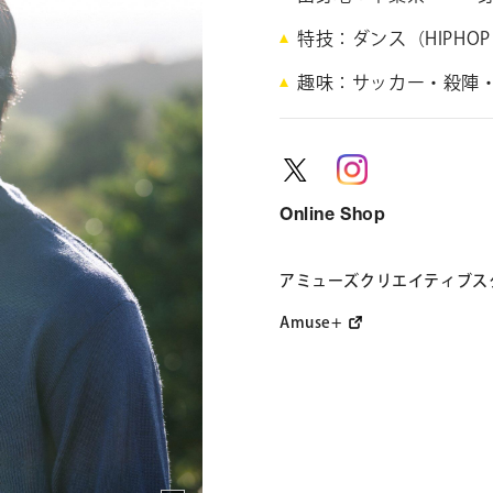
特技
ダンス（HIPHO
趣味
サッカー・殺陣
CONTACT
お問い合わ
個人のお客様
法人のお客様
Online Shop
アミューズクリエイティブス
AUDITION
アーティス
Amuse+
Amuse Solution
ア
ENGLISH