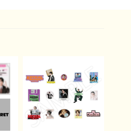
塚健太、藤⾕理⼦、⻘柳塁⽃、松井愛莉、太田将熙、溝
ほか