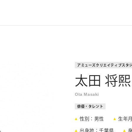
アミューズクリエイティブスタ
太田 将熙
Ota Masaki
俳優・タレント
性別
男性
生年
出身地
千葉県