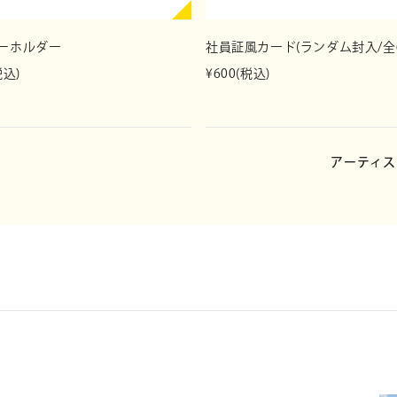
▽アーティストオンラインショップ「アスマート（A!SMART）」内 HAN
ーホルダー
社員証風カード(ランダム封入/全
https://www.asmart.jp/shop/han
dsome/
税込)
¥600(税込)
アーティス
ス