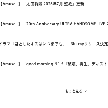
【Amuse+】「太田将熙 2026年7月 壁紙」更新
詳細ページへ
【Amuse+】「20th Anniversary ULTRA HANDSOME LIVE
詳細ページへ
ドラマ「君としたキスはいつまでも」 Blu-rayリリース決
Blu-ray ドラマ「君としたキスはいつまでも」
【Amuse+】「good morning N°5『破壊、再生、デ
2026年9月中旬（予定）
詳細ページへ
品番：GTCG-0805
価格：￥16,500（税込）
もっと見る
仕様：Blu-ray 3枚組（ブックレット付き）
予約開始日：2026年6月16日（火）18:00