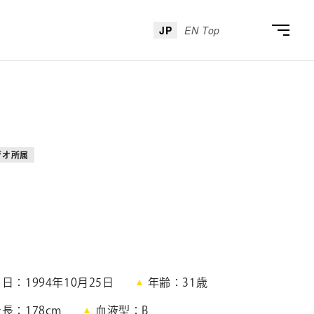
JP
EN Top
ジオ所属
月日
1994年10月25日
年齢
31
歳
身長
178cm
血液型
B