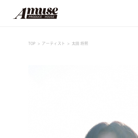
TOP
アーティスト
太田 将熙