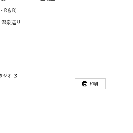
P・R＆B）
・温泉巡り
せ
タジオ
ト募集
印刷
ミューズのソリューション