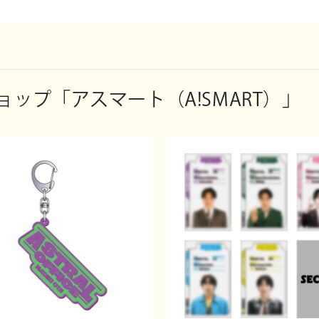
＊仕様は変更となる場合がございます。
【収録内容】
本編10話
特典映像①：上映会イベント(16時45の回)
ップ「アスマート（A!SMART）」
特典映像②：クランクイン・アウト集
出演：
細⽥佳央太、莉⼦、本島純政、川津明⽇⾹、渡部秀、⼩島藤⼦、 猪
口琢矢、福崎那由他、中井友望、⼩関裕太、清水くるみ、松岡広大 
（C）「君としたキスはいつまでも」製作委員会・ABCテレビ
▽アーティストオンラインショップ「アスマート（A!SMART）」
「君としたキスはいつまでも」Blu-ray BOX
https://www.asmart.jp/shop/han
dsome/product/10050919