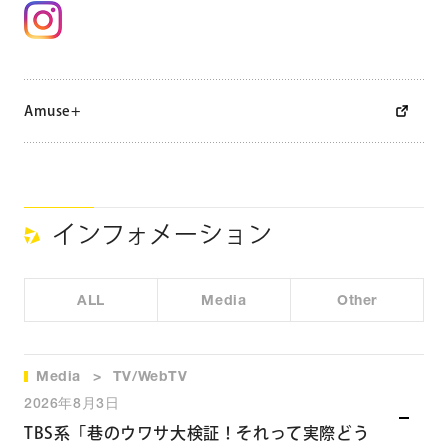
ほかにも「ダウンタウン vs Z世代」（NTV）「ラヴィッ
ト！」（TBS）「踊る！さんま御殿!!」（NTV）「秘密のケン
ミンＳＨＯＷ極」（ytv／NTV）などバラエティ、情報番組を
Amuse+
中心に活動中のほか、「JR東日本 ふるさと納税」、警視庁
「学生・語学支援ボランティア広報用動画」、地元長野の
「コープながの」などのCMにも出演。2023年4月より長野
県白馬村観光大使に就任。
インフォメーション
▼テレビレギュラー
NTV系「超無敵クラス」（2021年～2025年）、NTV系「ズー
ALL
Media
Other
ムイン!!サタデー」（2021年～2025年）、CX「プレミアの
巣窟」（2022年～）、TOKYO MX「田村淳の訊きたい放題」
（2023年～）、SBC信越放送「ずくだせテレビ」（2023年
Media
TV/WebTV
～）
2026年8月3日
TBS系「巷のウワサ大検証！それって実際どう