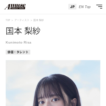
JP
EN Top
TOP
アーティスト
国本 梨紗
国本 梨紗
Kunimoto Risa
俳優・タレント