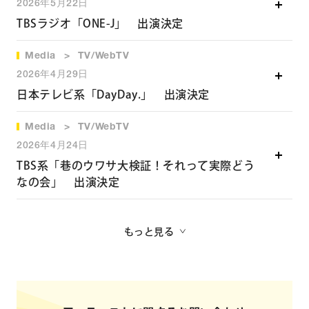
2026年5月22日
2026年5月29日（金）18:58～19:56 オンエア
TBSラジオ「ONE-J」 出演決定
▽テレビ信州「山里亮太が本気でおみやげ探します。」オフ
Media
TV/WebTV
TBSラジオ「ONE-J」
ィシャルサイト
2026年4月29日
2026年5月24日（日）8:00～10:00 オンエア
https://www.tsb.jp/bangumi/hon
kide-
日本テレビ系「DayDay.」 出演決定
omiyage/index.html
＊9:20頃の中継コーナーに出演
Media
TV/WebTV
日本テレビ系「DayDay.」
2026年4月24日
2026年4月30日（木）9:00～11:10 オンエア
▽TBSラジオ「ONE-J」オフィシャルサイト
TBS系「巷のウワサ大検証！それって実際どう
https://www.tbsradio.jp/onej/
なの会」 出演決定
▽日本テレビ「DayDay.」オフィシャルサイト
https://www.ntv.co.jp/dayday/
TBS系「巷のウワサ大検証！それって実際どうなの会」
もっと見る
2026年4月29日（水・祝）19:00～20:54 オンエア
▽TBS「巷のウワサ大検証！それって実際どうなの会」オフ
ィシ
ャルサイト