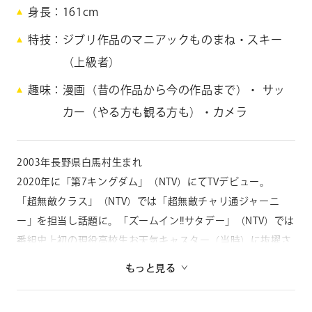
身長
161cm
K
u
特技
ジブリ作品のマニアックものまね・スキー
n
（上級者）
i
m
趣味
漫画（昔の作品から今の作品まで）・ サッ
o
t
カー（やる方も観る方も）・カメラ
o
R
i
2003年長野県白馬村生まれ
s
2020年に「第7キングダム」（NTV）にてTVデビュー。
a
「超無敵クラス」（NTV）では「超無敵チャリ通ジャーニ
ー」を担当し話題に。「ズームイン!!サタデー」（NTV）では
番組史上初の現役高校生お天気キャスター（当時）に抜擢さ
れる。
もっと見る
また2022年10月より「プレミアの巣窟」（CX）にてアシス
タントMCを担当。