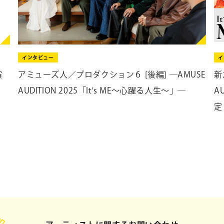
開催日：2026年3月7日（土）
受付：12:30～
入門クラス：13:00〜14:30
インタビュー
イ
受付：14:30～
演
アミューズ人／プロダクション６ [後編] ―AMUSE
新
経験者クラス：15:00～16:30
AUDITION 2025「It's ME～心躍る人生～」―
A
トークセッションQ&A：16:40～17:40
定
会場：STUDIO GD
（神戸市中央区八幡通4-2-14 トロア神戸ビルB1F）
【福井】
開催日：2026年3月20日（金・祝）
受付：13:15～
入門クラス：14:00～15:30