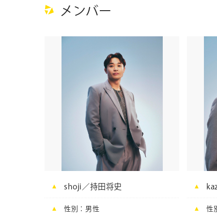
約1万人を動員した。
メンバー
shoji／持田将史
k
性別
男性
性