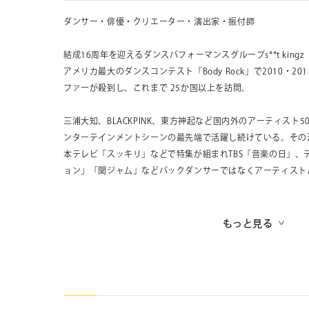
ダンサー・俳優・クリエーター・演出家・振付師
結成16周年を迎えるダンスパフォーマンスグループs**t king
アメリカ最大のダンスコンテスト「Body Rock」で2010・2
ファーが殺到し、これまで 25か国以上を訪問。
三浦大知、BLACKPINK、東方神起など国内外のアーティスト
ンターテインメントシーンの最先端で活躍し続けている。その
本テレビ「スッキリ」などで特集が組まれTBS「音楽の日」、
ョン」「関ジャム」などバックダンサーではなくアーティスト
2020年には初のオンラインライブを成功させ、世界12の国
2021年1月には、ダンサー発としては異例の全曲オリジナル
もっと見る
ルバム”「FLYING FIRST PENGUIN」（Blu-ray）を発売。
2023年9月に全国7都市を回る「s**t kingz Dance Live Tour 
Workshop Tour 2023」を、そして10月25日に15周年
なる日本武道館単独ライブ「THE s**t」を開催。チケットは
2024年7月27日、28日に初の主催フェス「s**t kingz Fes