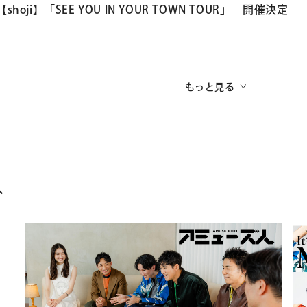
「DayDay. SUPER LIVE 2026」
https://www.suntory.co.jp/
【shoji】「SEE YOU IN YOUR TOWN TOUR」 開催決定
whisky/ao/
出演日：2026年5月17日（日）
■Dance Workshop
開場：16:00 開演：17:00
年齢や経験を問わず参加できるダンスワークショップ。
会場：日本武道館
もっと見る
「上手く踊る」ことよりも、踊ることそのものを楽しむ感覚を大切に
▽「DayDay. SUPER LIVE 2026」オフィシャルサイト
入門クラス：ダンスが初めてでもチャレンジできる、ダンスの楽しさ
https://dayday-live.jp/
経験者クラス：振り付けを中心としたレッスンを行います！より深く
ス
■Talk Q&A Session
トークセッション形式での Q&A タイム。
ダンスのこと、続け方、環境のこと、表現のことなど、その場で生まれた
「SEE YOU IN YOUR TOWN TOUR」
【神戸】