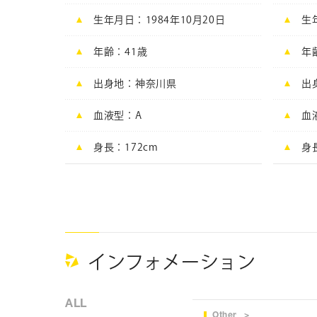
生年月日
1984年10月20日
生
年齢
41
歳
年
出身地
神奈川県
出
血液型
A
血
身長
172cm
身
インフォメーション
ALL
Other