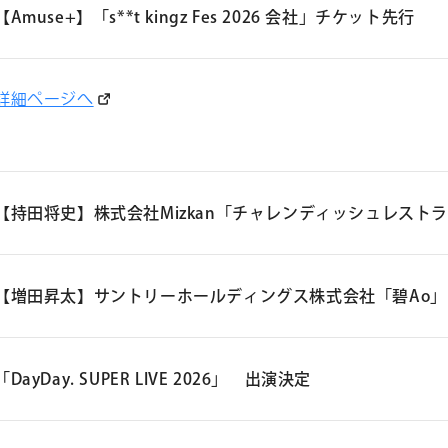
【Amuse+】「s**t kingz Fes 2026 会社」チケット先行
詳細ページへ
【持田将史】株式会社Mizkan「チャレンディッシュレスト
株式会社Mizkan「チャレンディッシュレストラン」 動画出演
【増田昇太】サントリーホールディングス株式会社「碧Ao
▽ Mizkan「チャレンディッシュレストラン」
オフィシャルサイト
サントリーホールディングス株式会社「碧Ao」 ムービー出演
https://www.mizkan.co.jp/
「DayDay. SUPER LIVE 2026」 出演決定
challendish-restaurant/
▽SUNTORY WHISKY「碧Ao」オフィシャルサイト