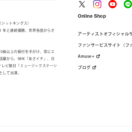
Online Shop
z（シットキングス）
011 年と連続優勝。世界各国からオ
アーティストオフィシャル
ファンサービスサイト（フ
500曲以上の振付を手がけ、常にエ
Amuse+
活躍から、NHK「あさイチ」、日
テレビ朝日「ミュージックステーシ
ブログ
として出演。
と地域からの視聴で話題に。
楽曲で作り上げる“見るダンス映像ア
2023 『踊ピポ』」＆「s**t kingz
イヤーの集大成として、ダンサー史上初と
発売日に即日完売した。
 2024 ももたろう」を開催し、2日間で