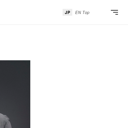
JP
EN Top