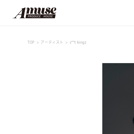
TOP
アーティスト
s**t kingz