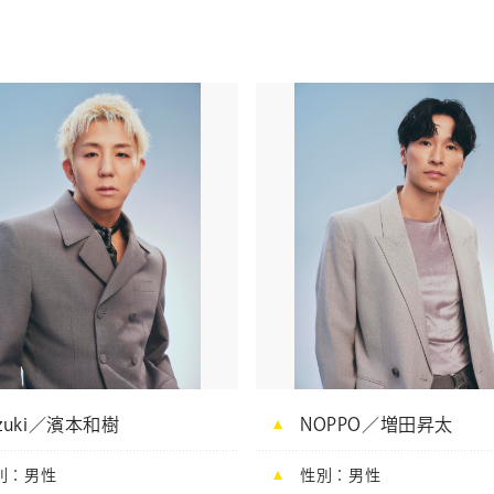
azuki／濱本和樹
NOPPO／増田昇太
別
男性
性別
男性