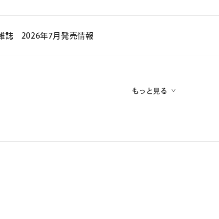
会場：新国立劇場 小劇場
仙台放送「あらあらかしこ」
雑誌 2026年7月発売情報
【大阪公演】
＊毎週土曜日10:25～ オンエア
公演日：2027年1月29日（金）～1月31日（日）
＊準レギュラー・不定期出演
会場：COOL JAPAN PARK OSAKA TT ホール
2026年7月発売の雑誌情報
＊次回出演日：
2026年7月25日（土）10:25〜11:25 オンエア
作：イタマール・モーゼス
もっと見る
音楽と人「BEST STAGE」2026年9月号
翻訳・演出：福田響志
▽仙台放送「あらあらかしこ」オフィシャルサイト
2026年7月27日（月） 発売
https://www.ox-tv.jp/arakashi/
出演：戸塚純貴、渡邊圭祐
KADOKAWA「月刊ザテレビジョン」2026年9月号
2026年7月23日（木） 発売
ス
▽舞台「The Four of Us」オフィシャルサイト
https://thefourofus.jp
日本工業新聞社「月刊TVnavi」2026年9月号
2026年7月23日（木） 発売
公式ハッシュタグ：＃T4OU