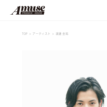
TOP
アーティスト
渡邊 圭祐