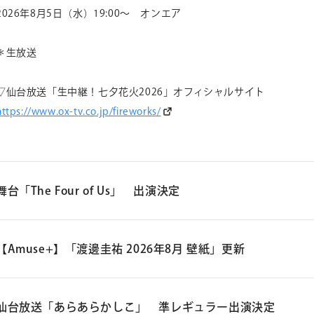
2026年8月5日（水）19:00～ オンエア
＊生放送
▽仙台放送「生中継！七夕花火2026」オフィシャルサイト
https://www.ox-tv.co.jp/firewo
rks/
舞台「The Four of Us」 出演決定
舞台「The Four of Us」
【Amuse+】「渡邊圭祐 2026年8月 壁紙」更新
【東京公演】
詳細ページへ
公演日：2027年1月9日（土）～1月24日（日）
仙台放送「あらあらかしこ」 準レギュラー出演決定