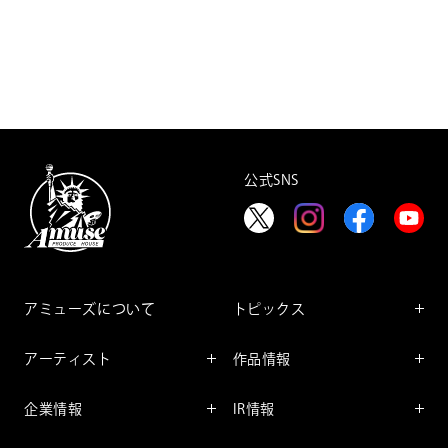
公式SNS
住友不動産グループ主催 第123回「サマーステップコンサ
ート
」
愛希れいかがファンのみなさんとゆったりとした空間でトー
アミューズについて
トピックス
クしたり、後半にはライブパートもご用意。ピアノと奏でる
公演日：2026年7月24日（金）
インフォメーション
愛希の歌声をぜひ
お楽しみください！
アーティスト
作品情報
開演：18:30
インタビュー
会場：東京ガーデンシアター（東京都江東区有明）
アーティスト一覧
舞台
「Reika Manaki Talk & Live “C3”」
レポート
企業情報
IR情報
ファンサービス
映像
アーティスト
企業情報TOP
IR情報TOP
＊6,000名様を無料ご招待いたします！