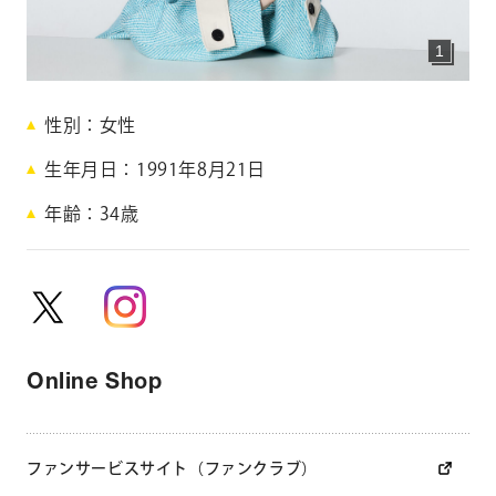
1
CONTACT
お問い合わせ
愛
個人のお客様
性別
女性
法人のお客様
希
生年月日
1991年8月21日
れ
AUDITION
アーティスト募集
年齢
34
歳
い
Amuse Solution
アミューズのソリューション
か
ENGLISH
M
Online Shop
a
n
a
ファンサービスサイト（ファンクラブ）
k
i