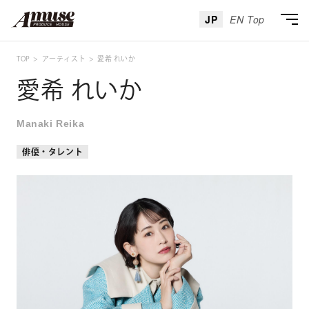
JP
EN Top
TOP
アーティスト
愛希 れいか
愛希 れいか
Manaki Reika
俳優・タレント