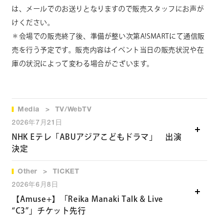
は、メー
ルでのお送りとなりますので販売スタッフにお声が
けください。
＊会場での販売終了後、準備が整い次第A!SMARTにて通信販
売を行う予定です。販売内容はイベント当日の販売状況や在
庫の状
況によって変わる場合がございま
す。
Media
TV/WebTV
2026年7月21日
NHK Eテレ「ABUアジアこどもドラマ」 出演
決定
Other
TICKET
NHK Eテレ「ABUアジアこどもドラマ」
2026年6月8日
2026年8月13日（木）9:25～10:0
0 オンエア
【Amuse+】「Reika Manaki Talk & Live
“C3”」チケット先行
＊日本「あなたの時間、両替します／The Time Exchange」