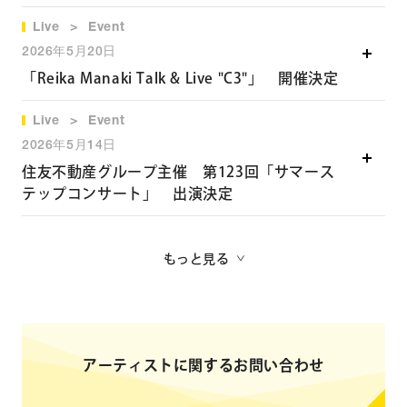
（NHK制作）
Live
Event
詳細ページへ
佐々木舞 役
2026年5月20日
「Reika Manaki Talk & Live "C3"」 開催決定
▽NHKABUアジアこどもドラマ」オフィシャルサイト
Live
Event
https://www.web.nhk/tv/pl/seri
es-tep-
2026年5月14日
VJNXMY9Y41#program
住友不動産グループ主催 第123回「サマース
テップコンサート」 出演決定
もっと見る
アーティストに関するお問い合わせ