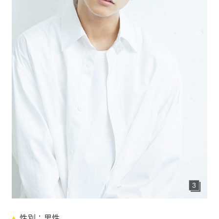
CONTACT
お問い合わせ
個人のお客様
法人のお客様
AUDITION
アーティスト募集
Amuse Solution
アミューズのソリューション
ENGLISH
3
新
性別
男性