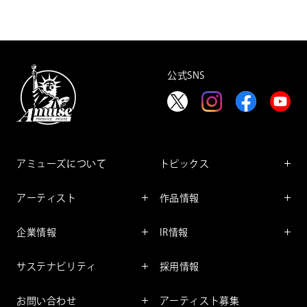
公式SNS
アミューズについて
トピックス
インフォメーション
アーティスト
作品情報
インタビュー
アーティスト一覧
舞台
レポート
企業情報
IR情報
ファンサービス
映像
アーティスト
企業情報TOP
IR情報TOP
コミック
サステナビリティ
採用情報
ごあいさつ
投資をお考えの皆様へ
アニメーション
サステナビリティTOP
企業理念
IRマネージメント
お問い合わせ
アーティスト募集