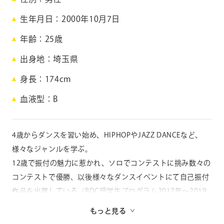
原
生年月日
2000年10月7日
泰
年齢
25
歳
佑
出身地
埼玉県
身長
174cm
N
i
血液型
B
i
h
a
4歳からダンスを習い始め、HIPHOPやJAZZ DANCEなど、
r
様々なジャンルを学ぶ。
a
T
12歳で振付の魅⼒に惹かれ、ソロでコンテストに挑み数々の
a
コンテストで優勝、以後様々なダンスイベントにて⾃⼰振付
i
作品を出展している（BDC奨学⽣プログラム2017年〜2019
s
u
年）。
もっと見る
k
“日本一のイケメン高校生”を決める「男子高生ミスターコン