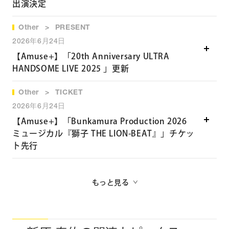
出演決定
Other
PRESENT
NHK 夜ドラ「税金で買った本」
2026年6月24日
2026年8月24日（月） オンエアスタート
【Amuse+】「20th Anniversary ULTRA
＊毎週月曜～木曜日22:45～23:00
HANDSOME LIVE 2025 」更新
＊全32話
Other
TICKET
詳細ページへ
＊NHK ONE（新NHKプラス）で同時・見逃し配信予定
2026年6月24日
【Amuse+】「Bunkamura Production 2026
＊灰坂坑太 役
ミュージカル『獅子 THE LION-BEAT』」チケッ
ト先行
原作：ずいの・系山冏
詳細ページへ
脚本：坂口理子
もっと見る
演出：村松弘之 坂梨公紀
出演：奥平大兼、西野七瀬、青木マッチョ（かけおち）
磯山さやか、大友花恋、入山法子、菊池和澄、新原泰佑、下