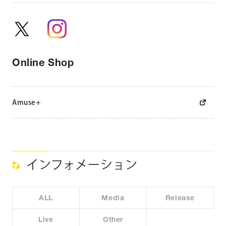
e
2018」にてグランプリを受賞。
その後1年間は、グランプリの副賞としてモデル業やタレン
ト業に挑戦。
「表現者として、ダンスだけではなく、お芝居にも挑戦し自
Online Shop
身の幅を広げていきたい」という新しい夢を持ち、今後は俳
優としても新たな道を歩んでいく。
Amuse+
主な出演作品
▼ドラマ
ABEMA SPECIALチャンネル「17.3 about a sex」
インフォメーション
企画・プロデュース：藤野良太
演出：金井紘
脚本：山田由梨
ALL
Media
Release
キャスト：永瀬莉子 田鍋梨々花 秋田汐梨・水沢林太郎
Live
Other
新原泰佑 藤枝喜輝 石川雷蔵・ソニン・藤原紀香（特別出