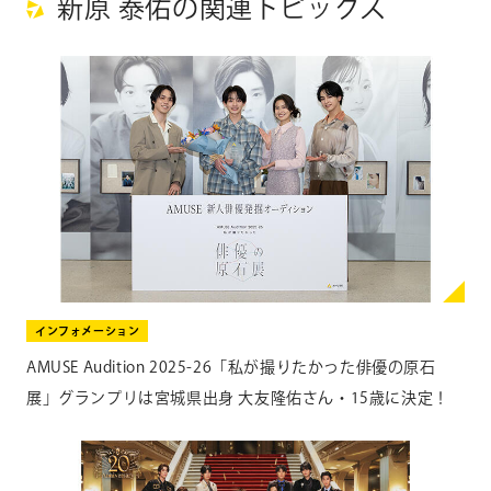
新原 泰佑の関連トピックス
川恭平・川島明（麒麟）
／ 平山浩行、矢田亜希子
▽NHKオフィシャルサイト
https://www.nhk.jp/g/dra
ma/blog/
オフィシャルX：@NHK_GTV ／ @nhk_dramas
オフィシャルInstagram：@nhk_yorudora
インフォメーション
AMUSE Audition 2025-26「私が撮りたかった俳優の原石
展」グランプリは宮城県出身 大友隆佑さん・15歳に決定！