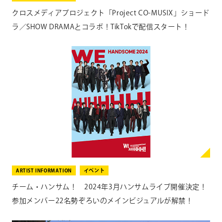
Google Play：
https://play.google.com/store/
apps/details?
クロスメディアプロジェクト「Project CO-MUSIX」ショード
id=jp.co.fujitv.f
odshort
ラ／SHOW DRAMAとコラボ！TikTokで配信スタート！
FOD SHORT：
https://short.fod.fujitv.co.jp
ARTIST INFORMATION
イベント
チーム・ハンサム！ 2024年3月ハンサムライブ開催決定！
参加メンバー22名勢ぞろいのメインビジュアルが解禁！