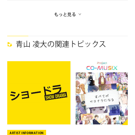
COOL）／八重澤ひとみ／今江敏晃／西堀 亮（マシンガン
詳細ページへ
ズ）
もっと見る
原作・原作著者：乃木坂46のオールナイトニッポン
脚本：市東さやか
青山 凌大の関連トピックス
演出：平野 眞
プロデュース：田上向日葵・山下航平
プロデューサー：佐藤龍春
▽FOD SHORTドラマ「野球少女鷲尾」オフィシャルサイト
https://short.fod.fujitv.co.jp
/sf0al
アプリ名：縦型ショートドラマアプリ「FOD SHORT」
価格：無料（アプリ内課金あり）
App Store：
https://apps.apple.com/jp/app/
id6737834256
ARTIST INFORMATION