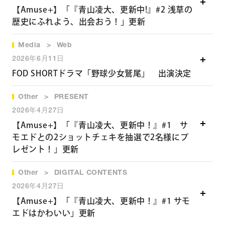
「STATION IDOL LATCH!」（2021〜）
【Amuse+】「『青山凌大、更新中!』#2 浅草の
歴史にふれよう、出会おう！」更新
Media
Web
詳細ページへ
2026年6月11日
FOD SHORTドラマ「野球少女鷲尾」 出演決定
Other
PRESENT
FOD SHORTドラマ「野球少女鷲尾」
2026年4月27日
2026年6月12日（金）0時 独占配信スタート
【Amuse+】「『青山凌大、更新中！』#1 サ
＊
全60話
モエドとの2ショットチェキを抽選で2名様にプ
レゼント！」更新
＊山田翔太 役
Other
DIGITAL CONTENTS
詳細ページへ
出演：川﨑 桜（乃木坂 46）／小川 彩（乃木坂 46）／芹澤雛
2026年4月27日
梨／青山凌大／めがね／大村和明／細谷美月／松尾
そのま／
【Amuse+】「『青山凌大、更新中！』#1 サモ
エドはかわいい」更新
菅原帆波／田中沙友里／益田恭平／前すすむ（TOKYO