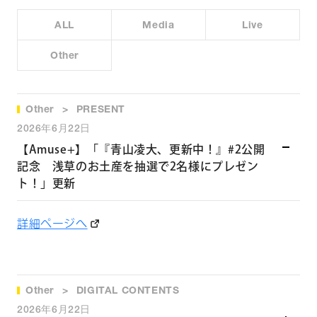
・TBS 日曜劇場「御上先生」（2025）
ALL
Media
Live
・ABC「絶対BLになる世界VS絶対BLになりたくない男 ファ
イナル」（2025）
Other
▼配信ドラマ
FOD「REAL 恋愛殺人捜査班」（2024）
Other
PRESENT
2026年6月22日
【Amuse+】「『青山凌大、更新中！』#2公開
▼舞台
記念 浅草のお土産を抽選で2名様にプレゼン
アイスショー「氷艶hyoen 2025-鏡紋の夜叉-」（2025）
ト！」更新
▼CM
詳細ページへ
日本コカ・コーラ「爽健美茶」（2023）・ペアジュエリーブ
ランド「THE KISS」（2023）・河合塾／河合塾マナビス「大
学入学共通テストトライアル」（2022）
Other
DIGITAL CONTENTS
▼その他
2026年6月22日