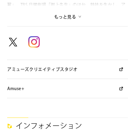
翼」、TBS 日曜劇場「御上先生」のほか、特技を生かし、ア
イスショー「氷艶hyoen 2025-鏡紋の夜叉-」など活動の場を
もっと見る
広げている。
主な出演作品
▼ドラマ
・EX「仮面ライダーリバイス」（2021）
・TBS「差出人は、誰ですか?」（2022）
アミューズクリエイティブスタジオ
・NTV「ZIP!」内ドラマ「パパとなっちゃんのお弁当」
（2023）
Amuse+
・TX「亀も、青春は短い」（2023）
・MBS「君となら恋をしてみても」（2023）
・ABC「こういうのがいい」（2023）
・CX「イップス」（2024）
・NHK 連続テレビ小説「虎に翼」（2024）
インフォメーション
・YTV「あらばしり」（2025）