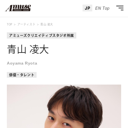
JP
EN Top
TOP
アーティスト
青山 凌大
アミューズクリエイティブスタジオ所属
青山 凌大
Aoyama Ryota
俳優・タレント