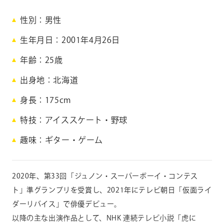
青
性別
男性
山
生年月日
2001年4月26日
凌
年齢
25
歳
大
出身地
北海道
身長
175cm
A
o
特技
アイススケート・野球
y
趣味
ギター・ゲーム
a
m
a
R
2020年、第33回「ジュノン・スーパーボーイ・コンテス
y
ト」準グランプリを受賞し、2021年にテレビ朝日「仮面ライ
o
t
ダーリバイス」で俳優デビュー。
a
以降の主な出演作品として、NHK 連続テレビ小説「虎に