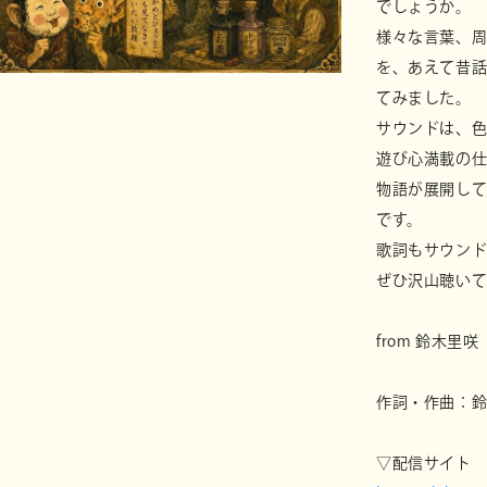
でしょうか。
様々な言葉、
を、あえて昔
てみました。
サウンドは、色
遊び心満載の仕
物語が展開し
です。
歌詞もサウン
ぜひ沢山聴いて
from 鈴木里咲
作詞・作曲：
▽配信サイト