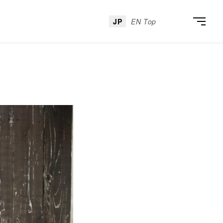
JP
EN Top