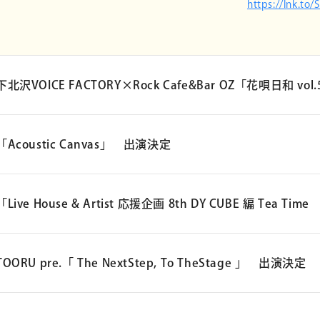
https://lnk.to/
下北沢VOICE FACTORY×Rock Cafe&Bar OZ「花唄日和 v
下北沢VOICE FACTORY×Rock Cafe&Bar OZ「花唄日和 vol.52」
「Acoustic Canvas」 出演決定
公演日：2026年8月13日（木）
「Acoustic Ca
開場：18:30 開演：19:00
「Live House & Artist 応援企画 8th DY CUBE 編 Tea
会場：下北沢VOICE FACTORY
公演日：2026
（東京都世田谷区代田5丁目19-4 ）
「Live House & Artist 応援企画 8th DY CUBE 編 Tea Time （昼の部
TOORU pre.「 The NextStep, To TheStage 」 出演決定
開場：18:30 
会場：小竹向原S
チケット：¥3,000（+1ドリンク1フード オーダー制）
公演日：2026年11月8日（日）
（東京都板橋区大