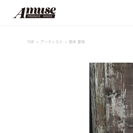
TOP
アーティスト
鈴木 里咲