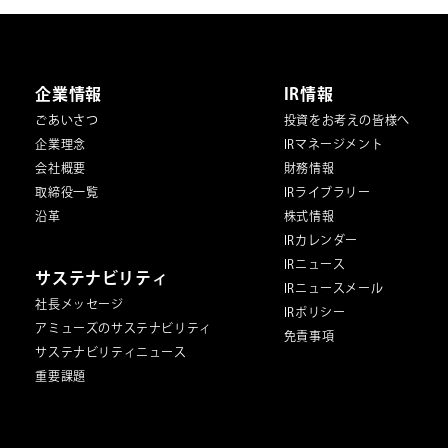
（配信は出演者のキャンセル変更があった場合返金対応出来ない場
合
ます。
＊入場は①tiget整理番号順→②取り置き+当日の整列順。
会員登録などな
企業情報
IR情報
ごあいさつ
投資をお考えの皆様へ
企業理念
IRマネージメント
会社概要
財務情報
取締役一覧
IRライブラリー
沿革
株式情報
IRカレンダー
IRニュース
サステナビリティ
IRニュースメール
社長メッセージ
IRポリシー
アミューズのサステナビリティ
免責事項
サステナビリティニュース
重要課題