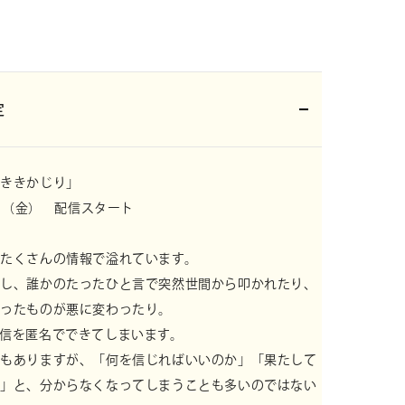
定
Sg「ききかじり」
1日（金） 配信スタート
たくさんの情報で溢れています。
在し、誰かのたったひと言で突然世間から叩かれたり
、
だったものが悪に変わったり。
信を匿名でできてしまいます。
面もありますが、「何を信じればいいのか」「果たし
て
か」と、分からなくなってしまうことも多いのでは
ない