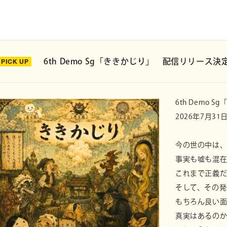
6th Demo Sg「ききかじり」 配信リリース決
6th Demo 
2026年7月3
今の世の中は、
事実も嘘も混
これまで正義
そして、その発
もちろん良い
真実はあるの