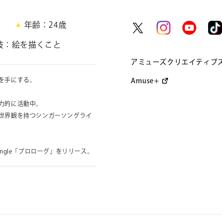
日
年齢
24
歳
技
絵を描くこと
アミューズクリエイティブ
を手にする。
Amuse+
力的に活動中。
世界観を持つシンガーソングライ
ital single「プロローグ」をリリース。