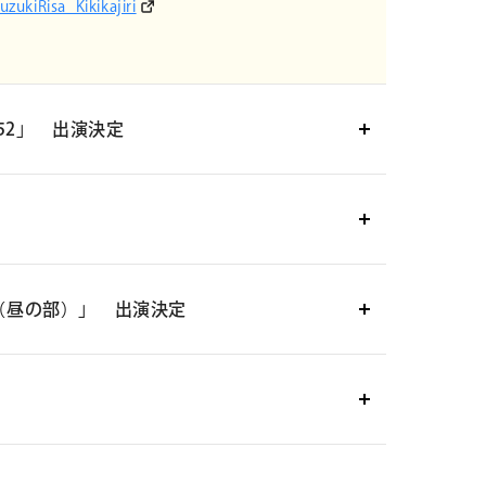
SuzukiRisa_Kiki
kajiri
ol.52」 出演決定
nvas」
 Time （昼の部）」 出演決定
年8月18日（火）
）」
開演：19:00
hiku
谷口北町71-11 今日ビル B1F）