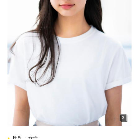
CONTACT
お問い合わせ
個人のお客様
法人のお客様
AUDITION
アーティスト募集
Amuse Solution
アミューズのソリューション
ENGLISH
3
真
性別
女性