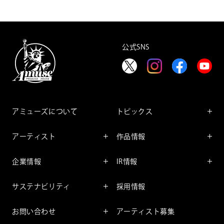
公式SNS
アミューズについて
トピックス
インフォメーション
アーティスト
作品情報
インタビュー
アーティスト一覧
舞台
レポート
企業情報
IR情報
ファンサービス
映像
アーティスト
企業情報TOP
IR情報TOP
コミック
サステナビリティ
採用情報
ごあいさつ
投資をお考えの皆様へ
アニメーション
サステナビリティTOP
企業理念
IRマネージメント
お問い合わせ
アーティスト募集
社長メッセージ