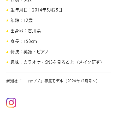
田
生年月日
2014年5月25日
桃
年齢
12
歳
羽
出身地
石川県
身長
158cm
S
a
特技
英語・ピアノ
n
趣味
カラオケ・SNSを見ること（メイク研究）
a
d
a
T
新潮社「ニコ☆プチ」専属モデル（2024年12月号〜）
o
w
a