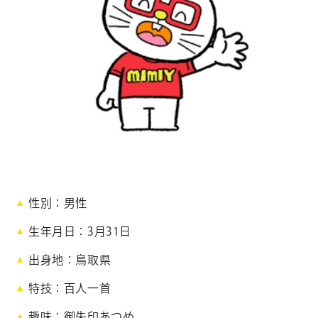
CONTACT
お問い合わせ
個人のお客様
法人のお客様
AUDITION
アーティスト募集
Amuse Solution
アミューズのソリューション
ミ
性別
男性
ENGLISH
ミ
生年月日
3月31日
ー
出身地
鳥取県
特技
百人一首
M
I
趣味
御朱印あつめ