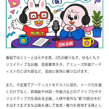
番組ではミミーとほえやま君、2匹が織りなす、ゆるくもク
リエイ
ティブなお題、芸能業界ネタ、アミューズ所属アーテ
ィストのこぼれ話など、自由
に愉快に繰り広げます。
また、不定期でアーティストをゲストに招き、トーク力を磨
くだけ
でなく、即興劇や作詞・作曲力などのアドリブ力やク
リエイティブ力を高め
る企画、人柄や意外な“素”の部分を引
き出すさまざまな企画を通して育成
・魅力を発信する場とし