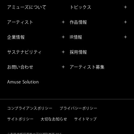
アミューズについて
トピックス
インフォメーション
アーティスト
作品情報
インタビュー
アーティスト一覧
舞台
レポート
企業情報
IR情報
ファンサービス
映像
アーティスト
企業情報TOP
IR情報TOP
コミック
サステナビリティ
採用情報
ごあいさつ
投資をお考えの皆様へ
アニメーション
サステナビリティTOP
企業理念
IRマネージメント
お問い合わせ
アーティスト募集
社長メッセージ
会社概要
財務情報
個人のお客様
アミューズのサステナビリテ
Amuse Solution
取締役一覧
IRライブラリー
ィ
法人のお客様
沿革
株式情報
サステナビリティニュース
IRカレンダー
重要課題
コンプライアンスポリシー
プライバシーポリシー
IRニュース
サイトポリシー
大切なお知らせ
サイトマップ
IRニュースメール
IRポリシー