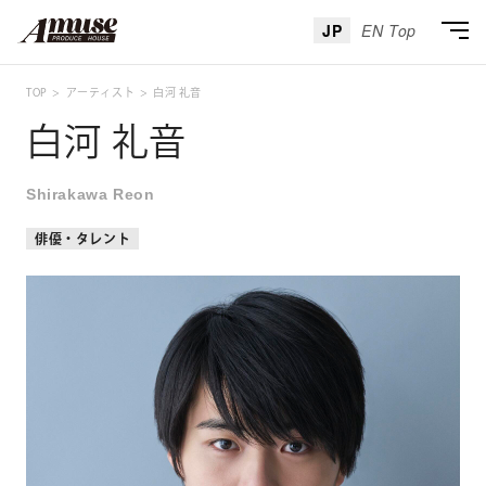
JP
EN Top
TOP
アーティスト
白河 礼音
白河 礼音
Shirakawa Reon
俳優・タレント