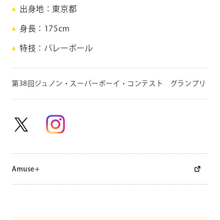
音
出身地
東京都
身長
175cm
S
h
特技
バレーボール
i
r
a
第38回ジュノン・スーパーボーイ・コンテスト グランプリ
k
a
w
a
R
e
o
n
Amuse+