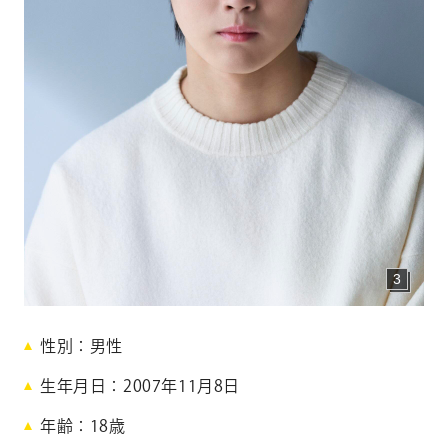
CONTACT
お問い合わせ
個人のお客様
法人のお客様
AUDITION
アーティスト募集
Amuse Solution
アミューズのソリューション
3
ENGLISH
白
性別
男性
河
生年月日
2007年11月8日
礼
年齢
18
歳