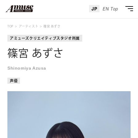
JP
EN Top
TOP
アーティスト
篠宮 あずさ
アミューズクリエイティブスタジオ所属
篠宮 あずさ
Shinomiya Azusa
声優