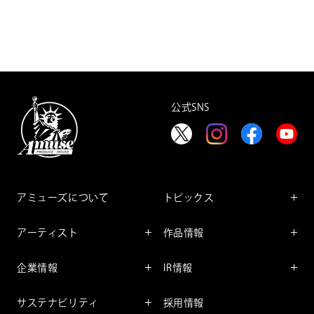
公式SNS
アミューズについて
トピックス
インフォメーション
アーティスト
作品情報
インタビュー
アーティスト一覧
舞台
レポート
企業情報
IR情報
ファンサービス
映像
アーティスト
企業情報TOP
IR情報TOP
コミック
サステナビリティ
採用情報
ごあいさつ
投資をお考えの皆様へ