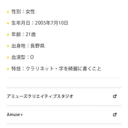
篠
性別
女性
宮
生年月日
2005年7月10日
あ
年齢
21
歳
ず
出身地
長野県
血液型
O
さ
特技
クラリネット・字を綺麗に書くこと
S
h
i
n
アミューズクリエイティブスタジオ
o
m
i
Amuse+
y
a