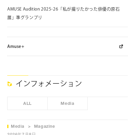
i
S
AMUSE Audition 2025-26「私が撮りたかった俳優の原石
o
展」準グランプリ
i
c
h
i
Amuse+
r
o
インフォメーション
ALL
Media
Media
Magazine
2026年7月8日