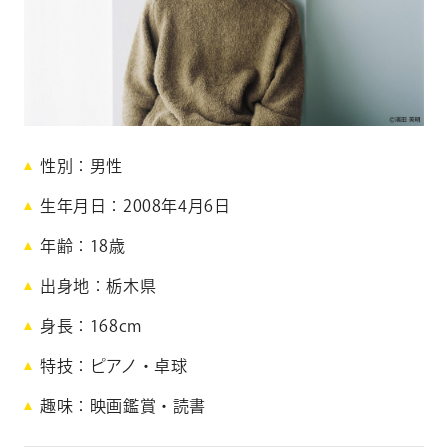
CONTACT
お問い合わせ
個人のお客様
法人のお客様
青
性別
男性
AUDITION
アーティスト募集
海
生年月日
2008年4月6日
颯
Amuse Solution
アミューズのソリューション
年齢
18
歳
一
出身地
栃木県
ENGLISH
身長
168cm
郎
特技
ピアノ・卓球
A
趣味
映画鑑賞・読書
o
m