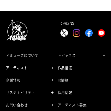
公式SNS
アミューズについて
トピックス
インフォメーション
アーティスト
作品情報
インタビュー
アーティスト一覧
舞台
レポート
企業情報
IR情報
ファンサービス
映像
アーティスト
企業情報TOP
IR情報TOP
コミック
サステナビリティ
採用情報
ごあいさつ
投資をお考えの皆様へ
アニメーション
サステナビリティTOP
企業理念
IRマネージメント
お問い合わせ
アーティスト募集
社長メッセージ