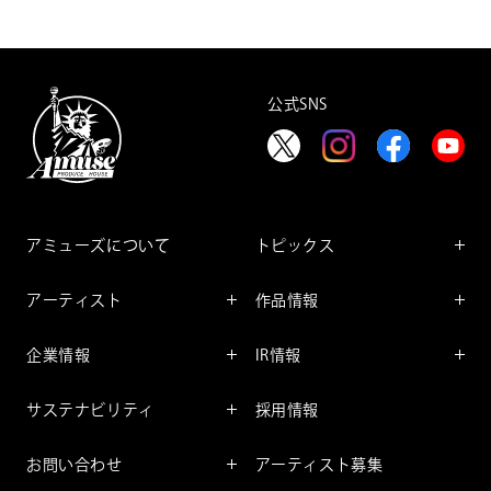
公式SNS
アミューズについて
トピックス
インフォメーション
アーティスト
作品情報
インタビュー
アーティスト一覧
舞台
レポート
企業情報
IR情報
ファンサービス
映像
アーティスト
企業情報TOP
IR情報TOP
コミック
サステナビリティ
採用情報
ごあいさつ
投資をお考えの皆様へ
アニメーション
サステナビリティTOP
企業理念
IRマネージメント
お問い合わせ
アーティスト募集
社長メッセージ