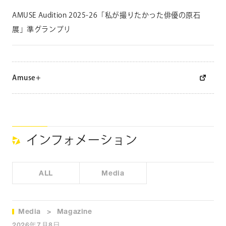
i
S
AMUSE Audition 2025-26「私が撮りたかった俳優の原石
o
展」準グランプリ
i
c
h
i
Amuse+
r
o
インフォメーション
ALL
Media
Media
Magazine
2026年7月8日