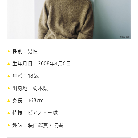
CONTACT
お問い合わせ
個人のお客様
法人のお客様
青
性別
男性
AUDITION
アーティスト募集
海
生年月日
2008年4月6日
颯
Amuse Solution
アミューズのソリューション
年齢
18
歳
一
出身地
栃木県
ENGLISH
身長
168cm
郎
特技
ピアノ・卓球
A
趣味
映画鑑賞・読書
o
m