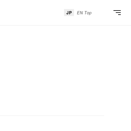
JP
EN Top