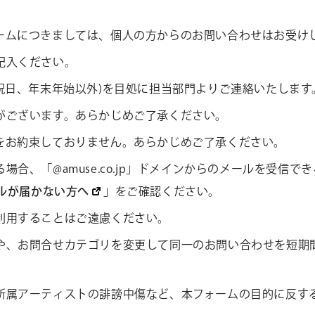
ームにつきましては、個人の方からのお問い合わせはお受け
記入ください。
CONTACT
お問い合わ
祝日、年末年始以外)を目処に担当部門よりご連絡いたします
個人のお客様
がございます。あらかじめご了承ください。
法人のお客様
をお約束しておりません。あらかじめご了承ください。
合、「@amuse.co.jp」ドメインからのメールを受信
AUDITION
アーティス
ールが届かない方へ
」をご確認ください。
利用することはご遠慮ください。
Amuse Solution
ア
や、お問合せカテゴリを変更して同一のお問い合わせを短期
ENGLISH
所属アーティストの誹謗中傷など、本フォームの目的に反す