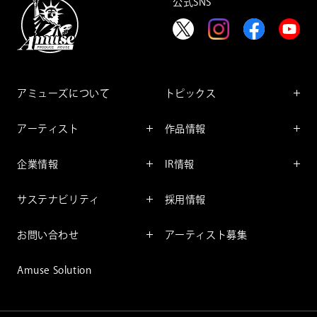
公式SNS
アミューズについて
トピックス
インフォメーション
アーティスト
作品情報
インタビュー
アーティスト一覧
舞台
レポート
企業情報
IR情報
ファンサービス
映像
アーティスト
企業情報TOP
IR情報TOP
コミック
サステナビリティ
採用情報
ごあいさつ
投資をお考えの皆様へ
アニメーション
サステナビリティTOP
企業理念
IRマネージメント
お問い合わせ
アーティスト募集
社長メッセージ
会社概要
財務情報
個人のお客様
アミューズのサステナビリテ
Amuse Solution
取締役一覧
IRライブラリー
ィ
法人のお客様
沿革
株式情報
サステナビリティニュース