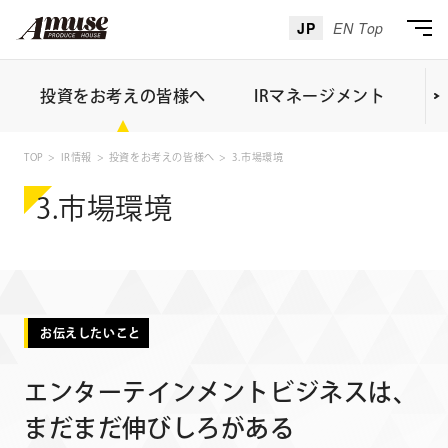
JP
EN Top
投資をお考えの皆様へ
IRマネージメント
I
TOP
IR情報
投資をお考えの皆様へ
3.市場環境
3.市場環境
お伝えしたいこと
エンターテインメントビジネスは、
まだまだ伸びしろがある