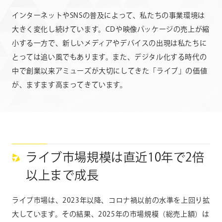
インターネットやSNSの普及によって、私たちの事業環境は
大きく変化し続けています。CDや映像パッケージの売上が縮
CONTACT
お問い合わせ
小する一方で、新しいメディアやデバイスの出現は私たちに
個人のお客様
とっては追い風でもあります。また、デジタル化する時代の
法人のお客様
中で創業以来アミューズが大切にしてきた「ライブ」の価値
が、ますます高まってきています。
AUDITION
アーティスト募集
Amuse Solution
アミューズのソリューション
ENGLISH
ライブ市場規模は直近10年で2倍
以上まで成長
ライブ市場は、2023年以降、コロナ禍以前の水準を上回り拡
大しています。その結果、2025年の市場規模（総売上額）は