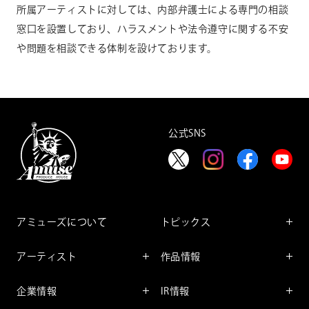
所属アーティストに対しては、内部弁護士による専門の相談
窓口を設置しており、ハラスメントや法令遵守に関する不安
や問題を相談できる体制を設けております。
公式SNS
アミューズについて
トピックス
インフォメーション
アーティスト
作品情報
インタビュー
アーティスト一覧
舞台
レポート
企業情報
IR情報
ファンサービス
映像