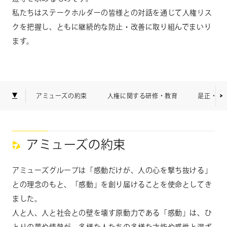
私たちはステークホルダーの皆様との対話を通じて人権リス
クを把握し、ともに継続的な防止・改善に取り組んでまいり
CONTACT
お問い合わせ
ます。
個人のお客様
法人のお客様
AUDITION
アーティスト募集
アミューズの約束
人権に関する研修・教育
是正・救
Amuse Solution
アミューズのソリューション
アミューズの約束
ENGLISH
アミューズグループは「感動だけが、人の心を撃ち抜ける」
との理念のもと、「感動」を創り届けることを使命としてき
ました。
人と人、人と社会との壁を壊す原動力である「感動」は、ひ