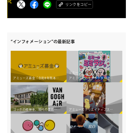
リンクをコピー
“インフォメーション”の最新記事
ミミー
アミューズ募金「令和8年熊本地震災害義援金」受付開始のお知らせ
アミューズのキャラクターIP×若手アーティスト育成コンテンツ 新Podcast番組「ミミーのミミラジっ（仮）」 8月6日（木）より配信スタート！
ゴッホの精神を、現代の豊島へ。アミューズ、初の国際アーティスト・イン・レジデンス「Van Gogh AiR - Teshima Japan」始動 ～オランダの若手アーティスト3組が豊島の暮らしと交差し、新たな価値を創造する～
アミューズクリエイティブスタジオが TVアニメ「おじさんはカワイイものがお好き。」をプロデュース