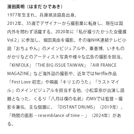
濱田英明（はまだ ひであき）
1977年生まれ。兵庫県淡路島出身。
2012年、35歳でデザイナーから撮影業に転身し、現在は国
内外を問わず活躍する。2020年に「私が撮りたかった女優展
Vol.2」に参加し、堀田真由を撮影。その後NHK連続テレビ小
説「おちょやん」のメインビジュアルや、秦基博、いきもの
がかりなどのアーティスト写真や様々な広告の撮影を担当。
「KINFOLK」「THE BIG ISSUE TAIWAN」「AIR FRANCE
MAGAZINE」など海外誌の撮影や、近年ではNetflix作品
「First Love 初恋」や映画「キリエのうた」「ラストマイ
ル」のメインビジュアルを担当する他、小松菜奈が出演し話
題となった、くるり「八月は僕の名前」のMVでは監督・撮
影を兼任。主な個展に、「DISTANT DRUMS」（2019年）、
「時間の面影 – resemblance of time – 」（2024年）があ
る。