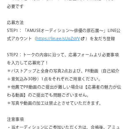
必要です
応募方法
STEP1：「
AMUSE
オーディション〜俳優の原石展〜」
LINE
公
式アカウント（
https://lin.ee/sUoZsVV
）を友だち登録
STEP2：トークの内容に沿って、応募フォームより必要事項
を入力して応募完了！
＊バストアップと全身の写真
2
点および、
PR
動画（自己紹介
＋意気込み
30
秒）
1
点をそれぞれご用意ください。
＊他薦で
PR
動画のご提出が難しい場合は【応募者の魅力が伝
わる動画】のご提出でも問題ございません。
＊写真や動画の加工は禁止とさせていただきます。
注意事項
・当オーディションにご参加いただく方は、合格後、アミュ