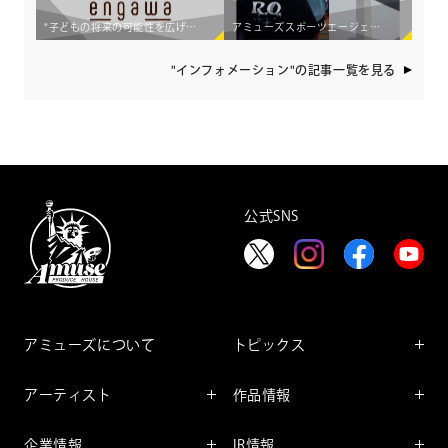
"子どもの将来の可能性を広げたい"2人の新入社員の想いから生まれた 食事×エンタメ体験支援企画「engawa 夏のワークショップ2026」開催！
アミューズスポーツエージェンシーが、ランニングを起点としたカルチャークリエイティブプロダクション"Running Observatory"をローンチ
"インフォメーション"の記事一覧を見る
公式SNS
アミューズについて
トピックス
インフォメーション
アーティスト
作品情報
インタビュー
アーティスト一覧
舞台
レポート
企業情報
IR情報