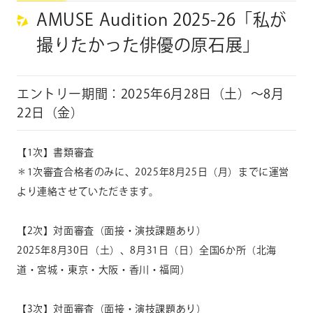
AMUSE Audition 2025-26「私が
撮りたかった俳優の原石展」
エントリー期間：2025年6月28日（土）〜8月
22日（金）
【
1
次】書類審査
＊1次審査合格者のみに、2025年
8
月
25
日（月）までに運営
より連絡させていただきます。
【
2
次】対面審査（面接・演技課題あり）
2025年
8
月
30
日（土）、
8
月
31
日（日）全国
6
か所（北海
道・宮城・東京・大阪・香川・福岡）
【
3
次】対面審査（面接・演技課題あり）