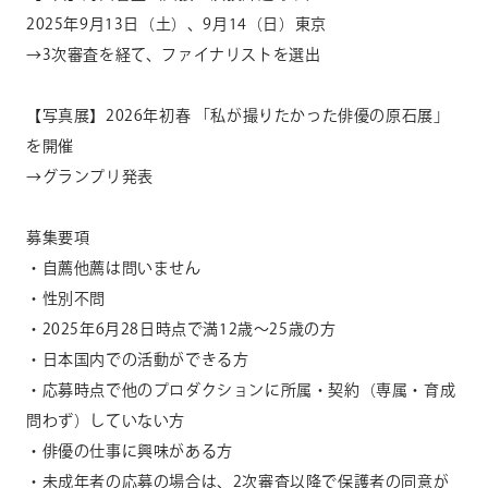
2025年
9
月
13
日（土）、9月
14
（日）東京
→
3
次審査を経て、ファイナリストを選出
【写真展】
2026
年初春 「私が撮りたかった俳優の原石展」
を開催
→グランプリ発表
募集要項
・自薦他薦は問いません
・性別不問
・
2025
年
6
月
28
日時点で満
12
歳〜
25
歳の方
・日本国内での活動ができる方
・応募時点で他のプロダクションに所属・契約（専属・育成
問わず）していない方
・俳優の仕事に興味がある方
・未成年者の応募の場合は、
2
次審査以降で保護者の同意が