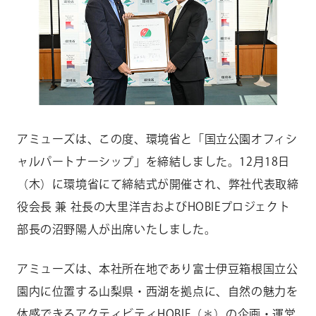
CONTACT
お問い合わせ
個人のお客様
法人のお客様
AUDITION
アーティスト募集
アミューズは、この度、環境省と「国立公園オフィシ
ャルパートナーシップ」を締結しました。12月18日
Amuse Solution
アミューズのソリューション
（木）に環境省にて締結式が開催され、弊社代表取締
役会長 兼 社長の大里洋吉およびHOBIEプロジェクト
ENGLISH
部長の沼野陽人が出席いたしました。
アミューズは、本社所在地であり富士伊豆箱根国立公
園内に位置する山梨県・西湖を拠点に、自然の魅力を
体感できるアクティビティHOBIE（＊）の企画・運営