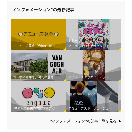
“インフォメーション”の最新記事
ミミー
アミューズ募金「令和8年熊本地震災害義援金」受付開始のお知らせ
アミューズのキャラクターIP×若手アーティスト育成コンテンツ 新Podcast番組「ミミーのミミラジっ（仮）」 8月6日（木）より配信スタート！
ゴッホの精神を、現代の豊島へ。アミューズ、初の国際アーティスト・イン・レジデンス「Van Gogh AiR - Teshima Japan」始動 ～オランダの若手アーティスト3組が豊島の暮らしと交差し、新たな価値を創造する～
アミューズクリエイティブスタジオが TVアニメ「おじさんはカワイイものがお好き。」をプロデュース
"子どもの将来の可能性を広げたい"2人の新入社員の想いから生まれた 食事×エンタメ体験支援企画「engawa 夏のワークショップ2026」開催！
アミューズスポーツエージェンシーが、ランニングを起点としたカルチャークリエイティブプロダクション"Running Observatory"をローンチ
"インフォメーション"の記事一覧を見る