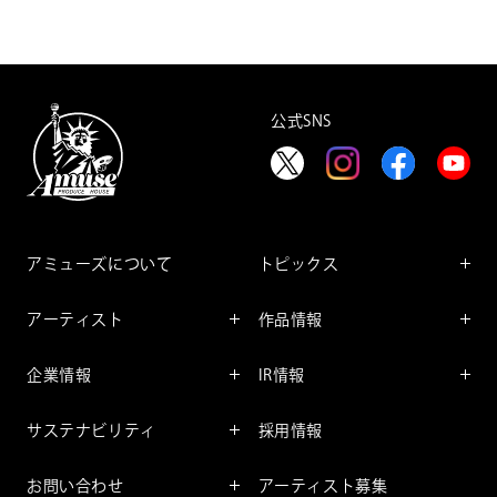
公式SNS
アミューズについて
トピックス
インフォメーション
アーティスト
作品情報
インタビュー
アーティスト一覧
舞台
レポート
企業情報
IR情報
ファンサービス
映像
アーティスト
企業情報TOP
IR情報TOP
コミック
サステナビリティ
採用情報
ごあいさつ
投資をお考えの皆様へ
アニメーション
サステナビリティTOP
企業理念
IRマネージメント
お問い合わせ
アーティスト募集