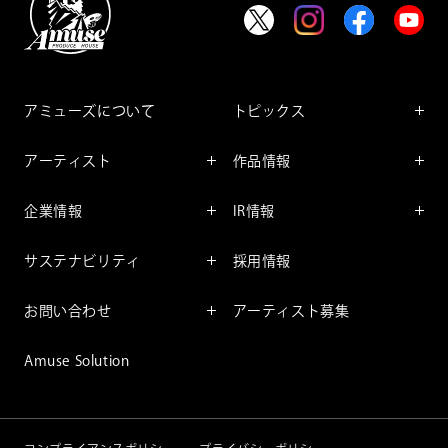
アミューズについて
トピックス
インフォメーション
アーティスト
作品情報
インタビュー
アーティスト一覧
舞台
レポート
企業情報
IR情報
ファンサービス
映像
アーティスト
企業情報TOP
IR情報TOP
コミック
サステナビリティ
採用情報
ごあいさつ
投資をお考えの皆様へ
アニメーション
サステナビリティTOP
企業理念
IRマネージメント
お問い合わせ
アーティスト募集
社長メッセージ
会社概要
財務情報
個人のお客様
アミューズのサステナビリテ
Amuse Solution
取締役一覧
IRライブラリー
ィ
法人のお客様
沿革
株式情報
サステナビリティニュース
IRカレンダー
重要課題