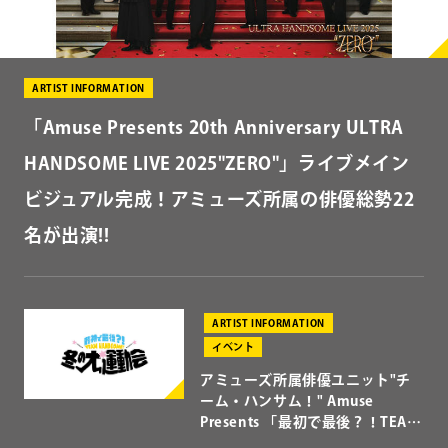
ドラマ
ARTIST INFORMATION
CONTACT
お問い合わせ
アーティスト
ARTIST INFORMATION
個人のお客様
「Amuse Presents 20th Anniversary ULTRA
法人のお客様
アーティストを選ぶ
HANDSOME LIVE 2025"ZERO"」ライブメイン
AUDITION
アーティスト募集
太田 将熙
ビジュアル完成！アミューズ所属の俳優総勢22
名が出演!!
Amuse Solution
アミューズのソリューション
クリア
検索
ENGLISH
ARTIST INFORMATION
イベント
アミューズ所属俳優ユニット"チ
ーム・ハンサム！" Amuse
Presents 「最初で最後？！TEAM
HANDSOME！冬の大運動会」開