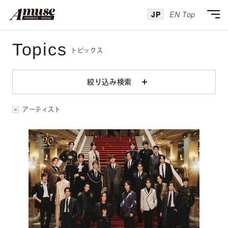
JP
EN Top
Topics
トピックス
絞り込み検索
絞り込み検索
アーティスト
カテゴリー
インフォメーション
インタビュー
レポート
アーティスト
音楽
舞台
映画
イベント