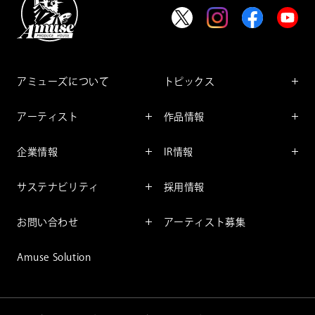
アミューズについて
トピックス
インフォメーション
アーティスト
作品情報
インタビュー
アーティスト一覧
舞台
レポート
企業情報
IR情報
ファンサービス
映像
アーティスト
企業情報TOP
IR情報TOP
コミック
サステナビリティ
採用情報
ごあいさつ
投資をお考えの皆様へ
アニメーション
サステナビリティTOP
企業理念
IRマネージメント
お問い合わせ
アーティスト募集
社長メッセージ
会社概要
財務情報
個人のお客様
アミューズのサステナビリテ
Amuse Solution
取締役一覧
IRライブラリー
ィ
法人のお客様
沿革
株式情報
サステナビリティニュース
IRカレンダー
重要課題