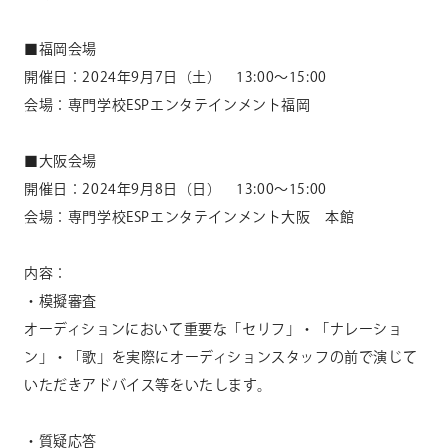
■福岡会場
開催日：
2024
年
9
月
7
日（土）
13:00
～
15:00
会場：専門学校
ESP
エンタテインメント福岡
■大阪会場
開催日：
2024
年
9
月
8
日（日）
13:00
～
15:00
会場：専門学校
ESP
エンタテインメント大阪 本館
内容：
・模擬審査
オーディションにおいて重要な「セリフ」・「ナレーショ
ン」・「歌」を実際にオーディションスタッフの前で演じて
いただきアドバイス等をいたします。
・質疑応答