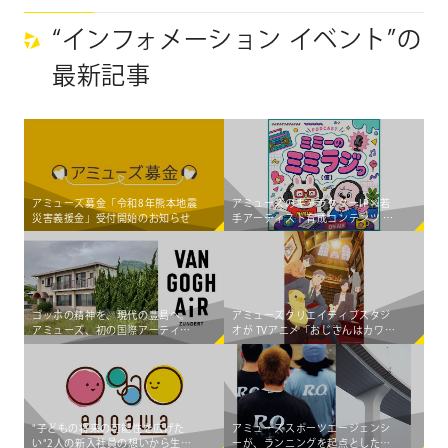
“インフォメーション イベント”の
最新記事
アミューズ募金「令和8年熊本地震
アミューズのキャラクターIP×若
災害義援金」受付開始のお知らせ
手アーティスト育成コンテンツ 新
Podcast番組「ミミーのミミラジっ
（仮）」 8月6日（木）より配信ス
タート！
ゴッホの精神を、現代の豊島へ。
アミューズクリエイティブスタジ
アミューズ、初の国際アーティス
オが TVアニメ「おじさんはカワイ
ト・イン・レジデンス「Van Gogh
イものがお好き。」をプロデュー
AiR - Teshima Japan」始動 ～オラ
ス
ンダの若手アーティスト3組が豊島
の暮らしと交差し、新たな価値を
創造する～
"子どもの将来の可能性を広げた
アミューズスポーツエージェンシ
い"2人の新入社員の想いから生ま
ーが、ランニングを起点としたカ