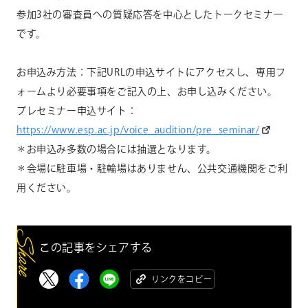
参加
3
社の審査員への質疑応答を中心としたトークセミナー
です。
お申込み方法：下記
URL
の申込サイトにアクセスし、専用フ
ォームより必要事項をご記入の上、お申し込みください。
プレセミナー申込サイト：
https://www.esp.ac.jp/voice_audition/pre_seminar/
＊お申込み多数の場合には抽選となります。
＊会場に駐車場・駐輪場はありません、公共交通機関をご利
用ください。
この記事をシェアする
リンクをコピー