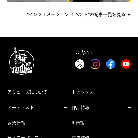
れた 食事×エンタメ体験支援企画
ルチャークリエイティブプロダク
「engawa 夏のワークショップ
ション"Running Observatory"をロ
2026」開催！
ーンチ
"インフォメーション イベント"の記事一覧を見る
公式SNS
アミューズについて
トピックス
インフォメーション
アーティスト
作品情報
インタビュー
アーティスト一覧
舞台
レポート
企業情報
IR情報
ファンサービス
映像
アーティスト
企業情報TOP
IR情報TOP
コミック