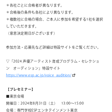
＊各社ごとに合格者が異なります。
＊合格後の条件も各社により異なります。
＊複数社に合格の場合、ご本人に参加を希望する
1
社を選択
していただきます。
（意思決定期日がございます）
参加方法・応募先など詳細は特設サイトをご覧ください。
▽「
2024
声優アーティスト育成プログラム・セレクショ
ン オーディション」特設サイト
https://www.esp.ac.jp/voice_audition/
【プレセミナー】
■東京会場
開催日：
2024
年
8
月
31
日（土）
13:00
～
15:00
会場：専門学校
ESP
エンタテインメント東京