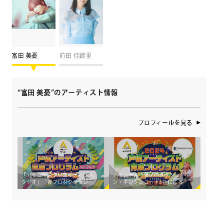
富田 美憂
前田 佳織里
“富田 美憂”のアーティスト情報
プロフィールを見る
「アミューズクリエイティブス
アミューズ・賢プロダクショ
タジオ」「賢プロダクション」
ン・キングレコード3社による
「キングレコード」3社による
「2024 声優アーティスト育成
《2026声優アーティスト育成プ
プログラム・セレクション」開
ログラム・セレクション》開催
催決定！
決定！