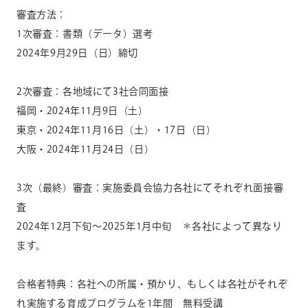
審査方法：
1次審査：書類（データ）選考
2024年
9
月
29
日（日）締切
2次審査：各地域にて
3
社合同面接
福岡・
2024
年
11
月
9
日（土）
東京・
2024
年
11
月
16
日（土）・
17
日（日）
大阪・
2024
年
11
月
24
日（日）
3次（最終）審査：実施委員会協力各社にてそれぞれ面接審
査
2024年
12
月下旬～
2025
年
1
月中旬 ＊各社によって異なり
ます。
合格者特典：各社への所属・預かり、もしくは各社がそれぞ
れ実施する育成プログラムを
1
年間 無料受講