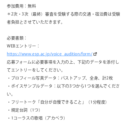
参加費用：無料
＊2次・
3
次（最終）審査を受験する際の交通・宿泊費は受験
者負担とさせていただきます。
必要書類：
WEBエントリー：
https://www.esp.ac.jp/voice_audition/form/
応募フォームに必要事項を入力の上、下記のデータを添付し
てエントリーをしてください。
・プロフィール写真データ：バストアップ、全身、計
2
枚
・ボイスサンプルデータ：以下の
3
つから
1
つを選んでくださ
い。
・フリートーク「自分が自慢できること」（
1
分程度）
・
規定台詞（
1
つ）
・
1コーラスの歌唱（アカペラ）