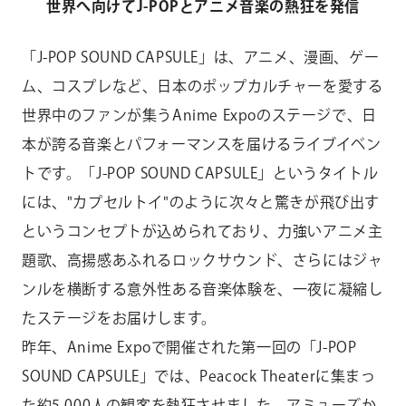
世界へ向けて
J-POP
とアニメ音楽の熱狂を発信
「
J-POP SOUND CAPSULE
」は、アニメ、漫画、ゲー
ム、コスプレなど、日本のポップカルチャーを愛する
世界中のファンが集う
Anime Expo
のステージで、日
本が誇る音楽とパフォーマンスを届けるライブイベン
トです。「
J-POP SOUND CAPSULE
」というタイトル
には、
"
カプセルトイ
"
のように次々と驚きが飛び出す
というコンセプトが込められており、力強いアニメ主
題歌、高揚感あふれるロックサウンド、さらにはジャ
ンルを横断する意外性ある音楽体験を、一夜に凝縮し
たステージをお届けします。
昨年、Anime Expoで開催された第一回の「J-POP
SOUND CAPSULE」では、Peacock Theaterに集まっ
た約5,000人の観客を熱狂させました。アミューズか