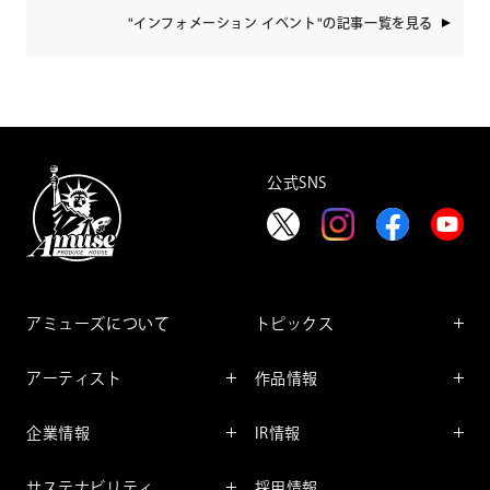
"インフォメーション イベント"の記事一覧を見る
公式SNS
アミューズについて
トピックス
インフォメーション
アーティスト
作品情報
インタビュー
アーティスト一覧
舞台
レポート
企業情報
IR情報
ファンサービス
映像
アーティスト
企業情報TOP
IR情報TOP
コミック
サステナビリティ
採用情報