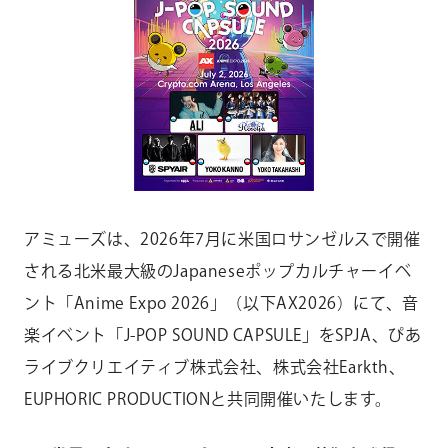
CONTACT
お問い合わせ
個人のお客様
法人のお客様
AUDITION
アーティスト募集
アミューズは、
2026
年
7
月に米国ロサンゼルスで開催
Amuse Solution
アミューズのソリューション
される北米最大級の
Japanese
ポップカルチャーイベ
ENGLISH
ント「
Anime Expo 2026
」（以下
AX2026
）にて、音
楽イベント「
J-POP SOUND CAPSULE
」を
SPJA
、
ぴあ
ライブクリエイティブ株式会社
、株式会社
Earkth
、
EUPHORIC PRODUCTION
と共同開催いたします。