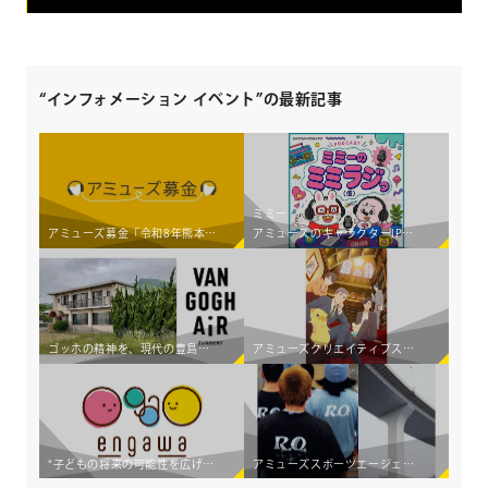
“インフォメーション イベント”の最新記事
ミミー
アミューズ募金「令和8年熊本地震災害義援金」受付開始のお知らせ
アミューズのキャラクターIP×若手アーティスト育成コンテンツ 新Podcast番組「ミミーのミミラジっ（仮）」 8月6日（木）より配信スタート！
ゴッホの精神を、現代の豊島へ。アミューズ、初の国際アーティスト・イン・レジデンス「Van Gogh AiR - Teshima Japan」始動 ～オランダの若手アーティスト3組が豊島の暮らしと交差し、新たな価値を創造する～
アミューズクリエイティブスタジオが TVアニメ「おじさんはカワイイものがお好き。」をプロデュース
"子どもの将来の可能性を広げたい"2人の新入社員の想いから生まれた 食事×エンタメ体験支援企画「engawa 夏のワークショップ2026」開催！
アミューズスポーツエージェンシーが、ランニングを起点としたカルチャークリエイティブプロダクション"Running Observatory"をローンチ