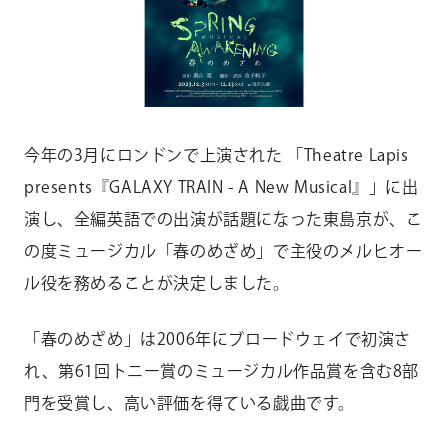
CONTACT
お問い合わせ
個人のお客様
法人のお客様
今年の3月にロンドンで上演された 「Theatre Lapis
AUDITION
アーティスト募集
presents『GALAXY TRAIN - A New Musical』」に出
演し、全編英語での出演が話題になった東島京が、こ
Amuse Solution
アミューズのソリューション
の度ミュージカル「春のめざめ」で主役のメルヒオー
ル役を務めることが決定しました。
ENGLISH
「春のめざめ」は2006年にブロードウェイで初演さ
れ、第61回トニー賞のミュージカル作品賞を含む8部
門を受賞し、高い評価を得ている戯曲です。