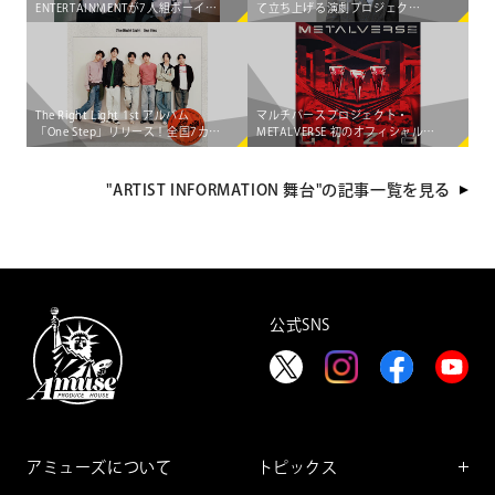
ENTERTAINMENTが7人組ボーイズ
て立ち上げる演劇プロジェク
グループ「AEN」をマネジメント
ト"PRIME VINsTAGE"が始動！
する大型共同プロジェクト始動！
The Right Light 1st アルバム
マルチバースプロジェクト・
「One Step」リリース！全国7カ所
METALVERSE 初のオフィシャル配
を巡る 初のライブツアー決定
信シングル＆MUSIC
VIDEO「GIZA」が 5月8日（金）
に"出現"決定!!
"ARTIST INFORMATION 舞台"の記事一覧を見る
公式SNS
アミューズについて
トピックス