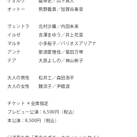
ゲオルク 脇卓史／山下真人
オットー 熊野義貴／加賀谷奏音
ヴェントラ 北村沙羅／内田未来
イルゼ 吉澤まゆう／井上花菜
マルタ 小多桜子／バリオスアリアナ
アンナ 那須愛理佳／菊田万琴
テア 大原よしの／神山彬子
大人の男性 松井工／森田浩平
大人の女性 魏涼子／尹嬉淑
チケット ＊全席指定
プレビュー公演：
6,500
円（税込）
本公演：
8,500
円（税込）