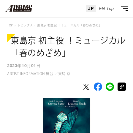
JP
EN Top
TOP
トピックス
東島京 初主役 ！ミュージカル「春のめざめ」
東島京 初主役 ！ミュージカル
「春のめざめ」
2023年10月01日
ARTIST INFORMATION 舞台 ／東島 京