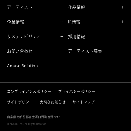
インフォメーション
アーティスト
作品情報
インタビュー
アーティスト一覧
舞台
レポート
企業情報
IR情報
ファンサービス
映像
アーティスト
企業情報TOP
IR情報TOP
コミック
サステナビリティ
採用情報
ごあいさつ
投資をお考えの皆様へ
アニメーション
サステナビリティTOP
企業理念
IRマネージメント
お問い合わせ
アーティスト募集
社長メッセージ
会社概要
財務情報
個人のお客様
アミューズのサステナビリテ
Amuse Solution
取締役一覧
IRライブラリー
ィ
法人のお客様
沿革
株式情報
サステナビリティニュース
IRカレンダー
重要課題
コンプライアンスポリシー
プライバシーポリシー
IRニュース
サイトポリシー
大切なお知らせ
サイトマップ
IRニュースメール
IRポリシー
山梨県南都留郡富士河口湖町西湖 997
© AMUSE Inc., All Rights Reserved.
免責事項