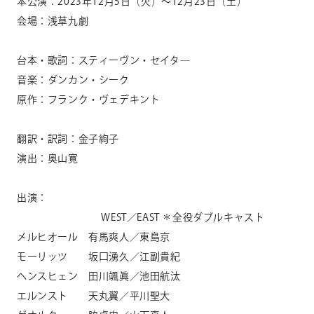
本公演：
2023
年
12
月
5
日（火）～
12
月
23日
（土）
会場：浅草九劇
台本・歌詞：スティーヴン・セイタ―
音楽：ダンカン・シーク
原作：フランク・ヴェデキント
翻訳・訳詞：金子絢子
演出：奥山寛
出演：
WEST／
EAST
＊全役ダブルキャスト
メルヒオール 有馬爽人／東島京
モーリッツ 坂口湧久／江副貴紀
ヘンスヒェン 田川颯眞／池田航汰
エルンスト 天丸翼／平川聖大