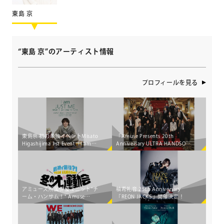
東島 京
“東島 京”のアーティスト情報
プロフィールを見る
東島京 初の単独イベントMisato
「Amuse Presents 20th
Higashijima 1st Event「I am
Anniversary ULTRA HANDSOME
JUST ME」開催決定！
LIVE 2025"ZERO"」ライブメイ
ンビジュアル完成！アミューズ
所属の俳優総勢22名が出演!!
アミューズ所属俳優ユニット"チ
柚希礼音 25th Anniversary
ーム・ハンサム！" Amuse
「REON JACK5」開催決定！
Presents 「最初で最後？！
TEAM HANDSOME！冬の大運動
会」開催決定！