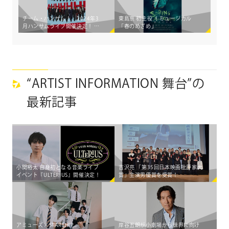
チーム・ハンサム！ 2024年3
東島京 初主役 ！ミュージカル
月ハンサムライブ開催決定！ 参
「春のめざめ」
加メンバー22名勢ぞろいのメイ
ンビジュアルが解禁！
“ARTIST INFORMATION 舞台”の
最新記事
小関裕太 自身初となる音楽ライブ
吉沢亮 「第35回日本映画批評家大
イベント『ULTERIUS』開催決定！
賞」主演男優賞を受賞！
アミューズ×STARSHIP
岸谷五朗が小劇場から世界に向け