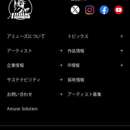
アミューズについて
トピックス
インフォメーション
アーティスト
作品情報
インタビュー
アーティスト一覧
舞台
レポート
企業情報
IR情報
ファンサービス
映像
アーティスト
企業情報TOP
IR情報TOP
コミック
サステナビリティ
採用情報
ごあいさつ
投資をお考えの皆様へ
アニメーション
サステナビリティTOP
企業理念
IRマネージメント
お問い合わせ
アーティスト募集
社長メッセージ
会社概要
財務情報
個人のお客様
アミューズのサステナビリテ
Amuse Solution
取締役一覧
IRライブラリー
ィ
法人のお客様
沿革
株式情報
サステナビリティニュース