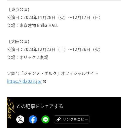
【東京公演】
公演日：
2023
年
11
月
28
日（火）～
12
月
17
日（日）
会場：東京建物
Brillia HALL
【大阪公演】
公演日：
2023
年
12
月
23
日（土）～
12
月
26
日（火）
会場：オリックス劇場
▽舞台「ジャンヌ・ダルク」オフィシャルサイト
https://jd2023.jp/
この記事をシェアする
リンクをコピー