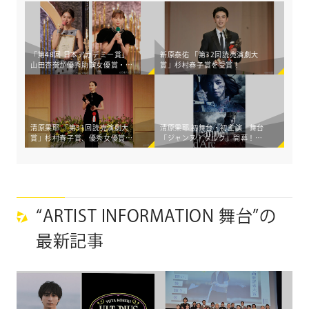
「第48回 日本アカデミー賞」
新原泰佑 「第32回読売演劇大
山田杏奈が優秀助演女優賞・新
賞」杉村春子賞を受賞！
人俳優賞、清原果耶が優秀助演
女優賞を受賞！
清原果耶 「第31回読売演劇大
清原果耶 初舞台・初主演 舞台
賞」杉村春子賞、優秀女優賞を
「ジャンヌ・ダルク」開幕！小
受賞
関裕太もシャルル7世役で共演
“ARTIST INFORMATION 舞台”の
最新記事