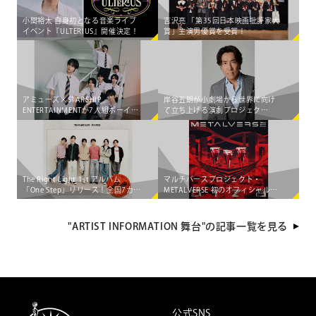
小関裕太 自身初となる音楽ライブ
吉沢亮 「第35回日本映画批評家大
イベント『ULTERIUS』開催決定！
賞」主演男優賞を受賞！
アミューズ×STARSHIP
岸谷五朗が小劇場から世界に向け
ENTERTAINMENTが7人組ボーイズ
て立ち上げる演劇プロジェク
グループ「AEN」をマネジメント
ト"PRIME VINsTAGE"が始動！
する大型共同プロジェクト始動！
The Right Light 1st アルバム
マルチバースプロジェクト・
「One Step」リリース！全国7カ所
METALVERSE 初のオフィシャル配
を巡る 初のライブツアー決定
信シングル＆MUSIC
VIDEO「GIZA」が 5月8日（金）
に"出現"決定!!
"ARTIST INFORMATION 舞台"の記事一覧を見る
公式SNS