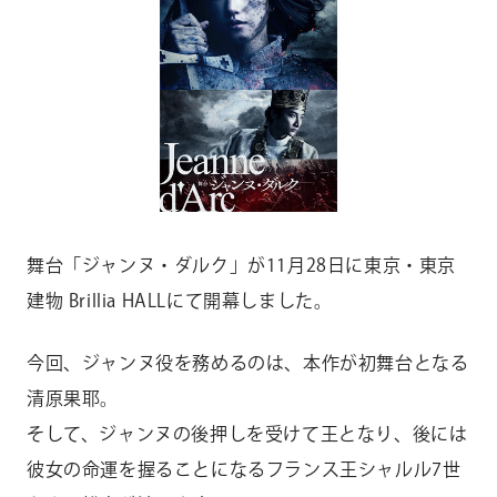
CONTACT
お問い合わせ
個人のお客様
法人のお客様
AUDITION
アーティスト募集
舞台「ジャンヌ・ダルク」が11月28日に東京・東京
Amuse Solution
アミューズのソリューション
建物 Brillia HALLにて開幕しました。
ENGLISH
今回、ジャンヌ役を務めるのは、本作が初舞台となる
清原果耶。
そして、ジャンヌの後押しを受けて王となり、後には
彼女の命運を握ることになるフランス王シャルル7世