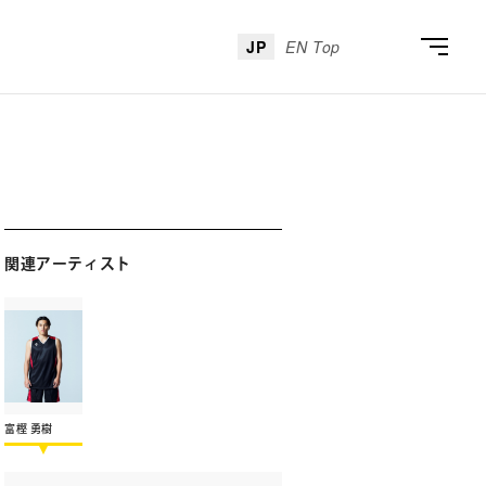
JP
EN Top
関連アーティスト
富樫 勇樹