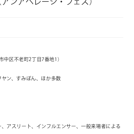
ES.（アンアベレージ・フェス）
市中区不老町
2
丁目
7
番地
1
）
ワヤン、すみぽん、ほか多数
ー、アスリート、インフルエンサー、一般来場者による