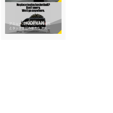
賞」を受賞！
アミューズがBEAMS SPORTS
とタッグを組み新たなアスリ
ートプロジェクトを始動！第
一弾 富樫勇樹
「HOOPVAN」 ローンチイベ
ントを開催!!