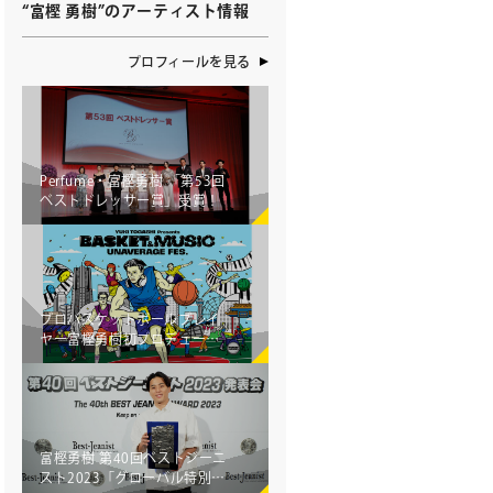
“富樫 勇樹”のアーティスト情報
プロフィールを見る
せ
Perfume・富樫勇樹 「第53回
ベストドレッサー賞」受賞！
ト募集
プロバスケットボールプレイ
ヤー富樫勇樹初プロデュー
ス バスケ＆音楽フェス
ミューズのソリューション
「UNAVERAGE FES.」開催決
定！
富樫勇樹 第40回ベストジーニ
スト2023「グローバル特別