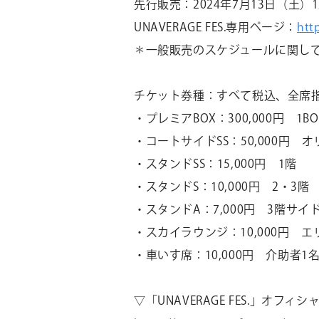
先行販売：
2024
年
7
月
13
日（土）
1
UNAVERAGE FES.専用ページ：
htt
＊一般販売のスケジュールに関し
チケット券種：すべて税込、全席
・プレミア
BOX
：
300,000
円
1BO
・コートサイド
SS
：
50,000
円 オ
・スタンド
SS
：
15,000
円
1
階
・スタンド
S
：
10,000
円
2
・
3
階
・スタンド
A
：
7,000
円
3
階サイ
・スカイラウンジ：
10,000
円 エ
・車いす席：
10,000
円 介助者
1
▽「
UNAVERAGE FES.
」オフィシ