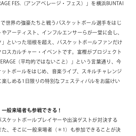
GE FES.（アンアベレージ・フェス）」を横浜BUNTAI
今夏パリで世界の強豪たちと戦うバスケットボール選手をはじ
トやアーティスト、インフルエンサーらが一堂に会し、
ツ」といった垣根を超え、バスケットボールファンだけ
クロスカルチャー・イベントです。富樫がプロジェクト
VERAGE（平均的ではないこと）」という言葉通り、今
ケットボールをはじめ、音楽ライブ、スキルチャレンジ
に楽しめる1日限りの特別なフェスティバルをお届けい
、一般来場者も参戦できる！
バスケットボールプレイヤーや出演ゲストが対決する
施。また、そこに一般来場者（＊1）も参加できることが決