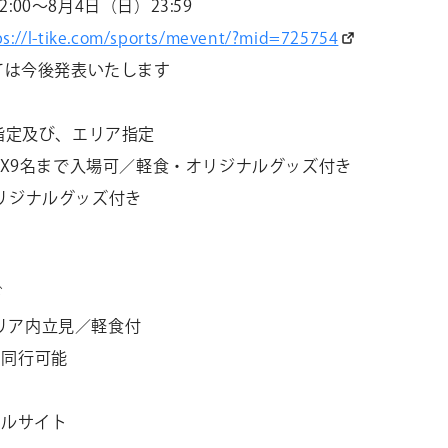
2:00
〜
8
月
4
日（日）
23:59
ps://l-tike.com/sports/mevent/?mid=725754
ては今後発表いたします
指定及び、エリア指定
X9
名まで入場可／軽食・オリジナルグッズ付き
リジナルグッズ付き
ド
リア内立見／軽食付
名同行可能
ャルサイト