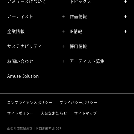
アミューズについて
トピックス
インフォメーション
アーティスト
作品情報
インタビュー
アーティスト一覧
舞台
レポート
企業情報
IR情報
ファンサービス
映像
アーティスト
企業情報TOP
IR情報TOP
コミック
サステナビリティ
採用情報
ごあいさつ
投資をお考えの皆様へ
アニメーション
サステナビリティTOP
企業理念
IRマネージメント
お問い合わせ
アーティスト募集
社長メッセージ
会社概要
財務情報
個人のお客様
アミューズのサステナビリテ
Amuse Solution
取締役一覧
IRライブラリー
ィ
法人のお客様
沿革
株式情報
サステナビリティニュース
IRカレンダー
重要課題
コンプライアンスポリシー
プライバシーポリシー
IRニュース
サイトポリシー
大切なお知らせ
サイトマップ
IRニュースメール
IRポリシー
山梨県南都留郡富士河口湖町西湖 997