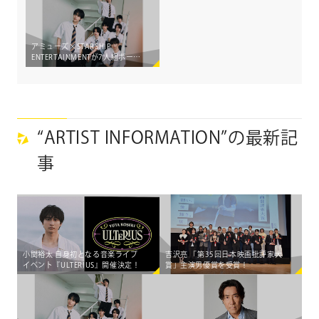
アミューズ×STARSHIP
ENTERTAINMENTが7人組ボーイ
ズグループ「AEN」をマネジメ
ントする大型共同プロジェクト
始動！
“ARTIST INFORMATION”の最新記
事
小関裕太 自身初となる音楽ライブ
吉沢亮 「第35回日本映画批評家大
イベント『ULTERIUS』開催決定！
賞」主演男優賞を受賞！