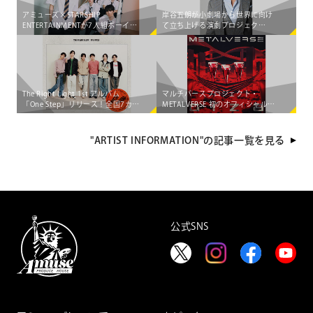
アミューズ×STARSHIP
岸谷五朗が小劇場から世界に向け
ENTERTAINMENTが7人組ボーイズ
て立ち上げる演劇プロジェク
グループ「AEN」をマネジメント
ト"PRIME VINsTAGE"が始動！
する大型共同プロジェクト始動！
The Right Light 1st アルバム
マルチバースプロジェクト・
「One Step」リリース！全国7カ所
METALVERSE 初のオフィシャル配
を巡る 初のライブツアー決定
信シングル＆MUSIC
VIDEO「GIZA」が 5月8日（金）
に"出現"決定!!
"ARTIST INFORMATION"の記事一覧を見る
公式SNS