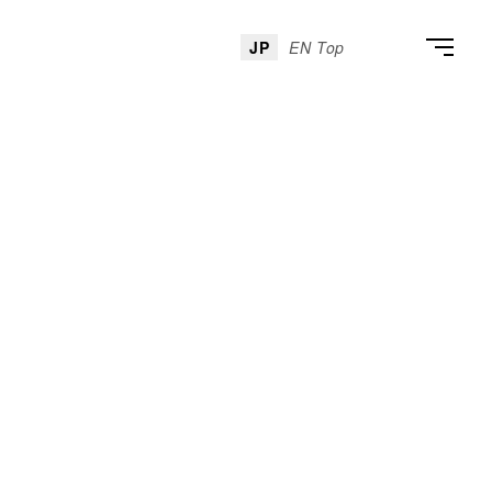
JP
EN Top