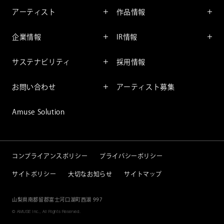
インフォメーション
アーティスト
作品情報
インタビュー
アーティスト一覧
舞台
レポート
企業情報
IR情報
ファンサービス
映像
アーティスト
企業情報TOP
IR情報TOP
コミック
サステナビリティ
採用情報
ごあいさつ
投資をお考えの皆様へ
アニメーション
サステナビリティTOP
企業理念
IRマネージメント
お問い合わせ
アーティスト募集
社長メッセージ
会社概要
財務情報
個人のお客様
アミューズのサステナビリテ
Amuse Solution
取締役一覧
IRライブラリー
ィ
法人のお客様
沿革
株式情報
サステナビリティニュース
IRカレンダー
重要課題
コンプライアンスポリシー
プライバシーポリシー
IRニュース
サイトポリシー
大切なお知らせ
サイトマップ
IRニュースメール
IRポリシー
山梨県南都留郡富士河口湖町西湖 997
© AMUSE Inc., All Rights Reserved.
免責事項