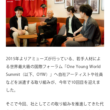
CONTACT
お問い合わせ
個人のお客様
法人のお客様
AUDITION
アーティスト募集
2015年よりアミューズが行っている、若手人材によ
Amuse Solution
アミューズのソリューション
る世界最大級の国際フォーラム「One Young World
ENGLISH
Summit（以下、OYW）」へ自社アーティストや社員
などを派遣する取り組みが、今年で10回目を迎えま
した。
そこで今回、社としてこの取り組みを推進してきた代