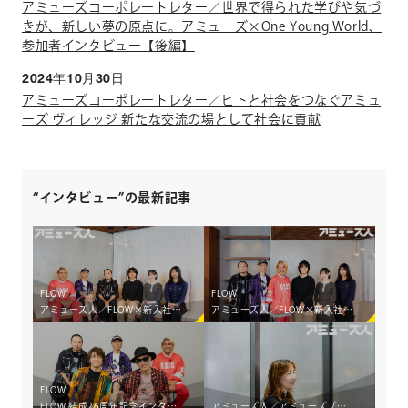
アミューズコーポレートレター／世界で得られた学びや気づ
きが、新しい夢の原点に。アミューズ×One Young World、
参加者インタビュー【後編】
2024年10月30日
アミューズコーポレートレター／ヒトと社会をつなぐアミュ
ーズ ヴィレッジ 新たな交流の場として社会に貢献
“インタビュー”の最新記事
FLOW
FLOW
アミューズ人／FLOW×新入社員クロストーク［前編］ ―並走し、共に生み出す。アミューズに根付く、アーティストとの「共創」のカタチ―
アミューズ人／FLOW×新入社員クロストーク［後編］ ―並走し、共に生み出す。アミューズに根付く、アーティストとの「共創」のカタチ―
FLOW
FLOW 結成26周年記念インタビュー 26年間のターニングポイントと世界五大陸制覇のハプニングエピソードを語る。
アミューズ人／アミューズプロダクトワークス「グッズ制作のすべてをワンストップで支える」