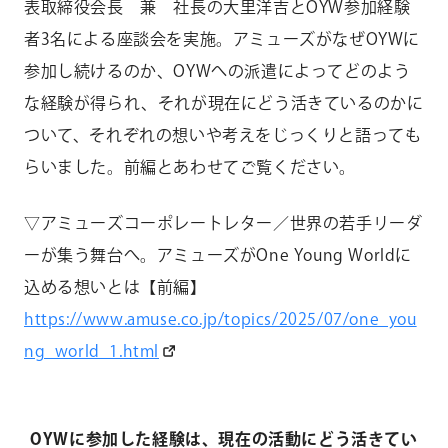
表取締役会長 兼 社長の大里洋吉とOYW参加経験
者3名による座談会を実施。アミューズがなぜOYWに
参加し続けるのか、OYWへの派遣によってどのよう
な経験が得られ、それが現在にどう活きているのかに
ついて、それぞれの想いや考えをじっくりと語っても
らいました。前編とあわせてご覧ください。
▽アミューズコーポレートレター／世界の若手リーダ
ーが集う舞台へ。アミューズがOne Young Worldに
込める想いとは【前編】
https://www.amuse.co.jp/topics/2025/07/one_you
ng_world_1.html
OYWに参加した経験は、現在の活動にどう活きてい