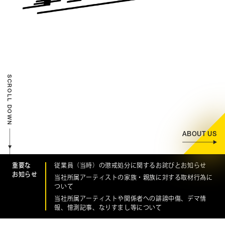
CONTACT
お問い合わせ
個人のお客様
法人のお客様
SCROLL DOWN
AUDITION
アーティスト募集
Amuse Solution
アミューズのソリューション
ABOUT US
ENGLISH
重要な
従業員（当時）の懲戒処分に関するお詫びとお知らせ
お知らせ
当社所属アーティストの家族・親族に対する取材行為に
ついて
当社所属アーティストや関係者への誹謗中傷、デマ情
報、憶測記事、なりすまし等について