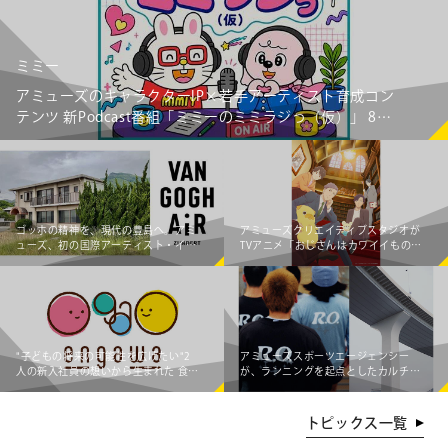
ミミー
アミューズのキャラクターIP×若手アーティスト育成コン
テンツ 新Podcast番組「ミミーのミミラジっ（仮）」 8月
6日（木）より配信スタート！
ゴッホの精神を、現代の豊島へ。アミ
アミューズクリエイティブスタジオが
ューズ、初の国際アーティスト・イ
TVアニメ「おじさんはカワイイものが
ン・レジデンス「Van Gogh AiR -
お好き。」をプロデュース
Teshima Japan」始動 ～オランダの若
手アーティスト3組が豊島の暮らしと
交差し、新たな価値を創造する～
"子どもの将来の可能性を広げたい"2
アミューズスポーツエージェンシー
人の新入社員の想いから生まれた 食事
が、ランニングを起点としたカルチャ
×エンタメ体験支援企画「engawa 夏
ークリエイティブプロダクショ
のワークショップ2026」開催！
ン"Running Observatory"をローンチ
トピックス一覧