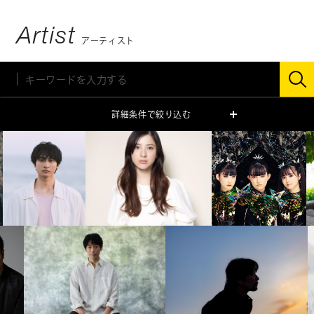
Artist
アーティスト
詳細条件で絞り込む
ジャンル
ミュージシャン
俳優・タレント
モデル
声優
スペシャリスト
キッズ
性別
男性
女性