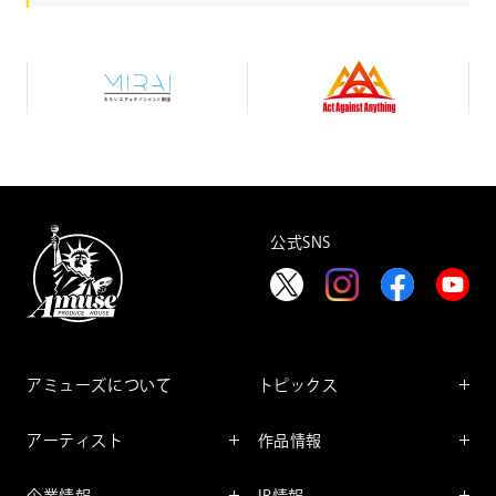
み
A
ら
c
い
t
エ
A
デ
g
ュ
a
テ
i
イ
n
ン
s
メ
t
公式SNS
ン
A
ト
n
財
y
団
t
h
i
n
g
アミューズについて
トピックス
インフォメーション
アーティスト
作品情報
インタビュー
アーティスト一覧
舞台
レポート
企業情報
IR情報