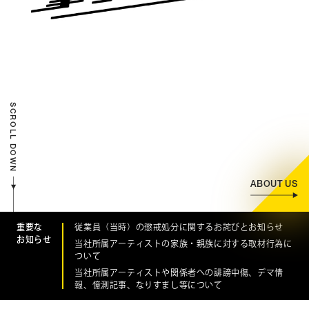
CONTACT
お問い合わせ
個人のお客様
法人のお客様
SCROLL DOWN
AUDITION
アーティスト募集
Amuse Solution
アミューズのソリューション
ABOUT US
ENGLISH
重要な
従業員（当時）の懲戒処分に関するお詫びとお知らせ
お知らせ
当社所属アーティストの家族・親族に対する取材行為に
ついて
当社所属アーティストや関係者への誹謗中傷、デマ情
報、憶測記事、なりすまし等について