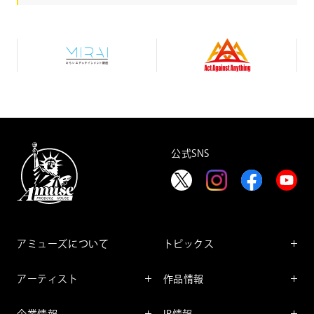
み
A
ら
c
い
t
エ
A
デ
g
ュ
a
テ
i
イ
n
ン
s
メ
t
公式SNS
ン
A
ト
n
財
y
団
t
h
i
n
g
アミューズについて
トピックス
インフォメーション
アーティスト
作品情報
インタビュー
アーティスト一覧
舞台
レポート
企業情報
IR情報