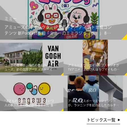
ミミー
アミューズのキャラクターIP×若手アーティスト育成コン
テンツ 新Podcast番組「ミミーのミミラジっ（仮）」 8月
6日（木）より配信スタート！
ゴッホの精神を、現代の豊島へ。アミ
アミューズクリエイティブスタジオが
ューズ、初の国際アーティスト・イ
TVアニメ「おじさんはカワイイものが
ン・レジデンス「Van Gogh AiR -
お好き。」をプロデュース
Teshima Japan」始動 ～オランダの若
手アーティスト3組が豊島の暮らしと
交差し、新たな価値を創造する～
"子どもの将来の可能性を広げたい"2
アミューズスポーツエージェンシー
人の新入社員の想いから生まれた 食事
が、ランニングを起点としたカルチャ
×エンタメ体験支援企画「engawa 夏
ークリエイティブプロダクショ
のワークショップ2026」開催！
ン"Running Observatory"をローンチ
トピックス一覧