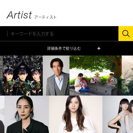
Artist
アーティスト
詳細条件で絞り込む
ジャンル
ミュージシャン
俳優・タレント
モデル
声優
スペシャリスト
キッズ
性別
男性
女性