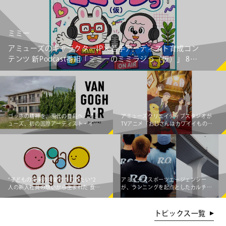
ミミー
アミューズのキャラクターIP×若手アーティスト育成コン
テンツ 新Podcast番組「ミミーのミミラジっ（仮）」 8月
6日（木）より配信スタート！
ゴッホの精神を、現代の豊島へ。アミ
アミューズクリエイティブスタジオが
ューズ、初の国際アーティスト・イ
TVアニメ「おじさんはカワイイものが
ン・レジデンス「Van Gogh AiR -
お好き。」をプロデュース
Teshima Japan」始動 ～オランダの若
手アーティスト3組が豊島の暮らしと
交差し、新たな価値を創造する～
"子どもの将来の可能性を広げたい"2
アミューズスポーツエージェンシー
人の新入社員の想いから生まれた 食事
が、ランニングを起点としたカルチャ
×エンタメ体験支援企画「engawa 夏
ークリエイティブプロダクショ
のワークショップ2026」開催！
ン"Running Observatory"をローンチ
トピックス一覧