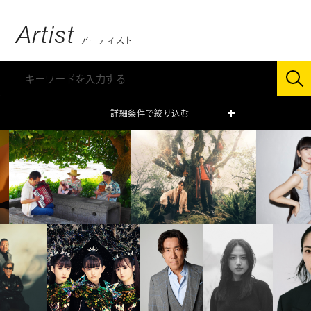
Artist
アーティスト
詳細条件で絞り込む
ジャンル
ミュージシャン
俳優・タレント
モデル
声優
スペシャリスト
キッズ
性別
男性
女性