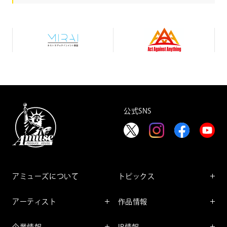
み
A
ら
c
い
t
エ
A
デ
g
ュ
a
テ
i
イ
n
ン
s
メ
t
公式SNS
ン
A
ト
n
財
y
団
t
h
i
n
g
アミューズについて
トピックス
インフォメーション
アーティスト
作品情報
インタビュー
アーティスト一覧
舞台
レポート
企業情報
IR情報