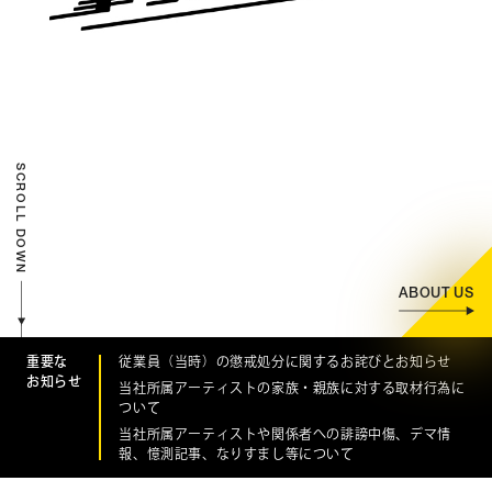
CONTACT
お問い合わせ
個人のお客様
法人のお客様
SCROLL DOWN
AUDITION
アーティスト募集
Amuse Solution
アミューズのソリューション
ABOUT US
ENGLISH
重要な
従業員（当時）の懲戒処分に関するお詫びとお知らせ
お知らせ
当社所属アーティストの家族・親族に対する取材行為に
ついて
当社所属アーティストや関係者への誹謗中傷、デマ情
報、憶測記事、なりすまし等について