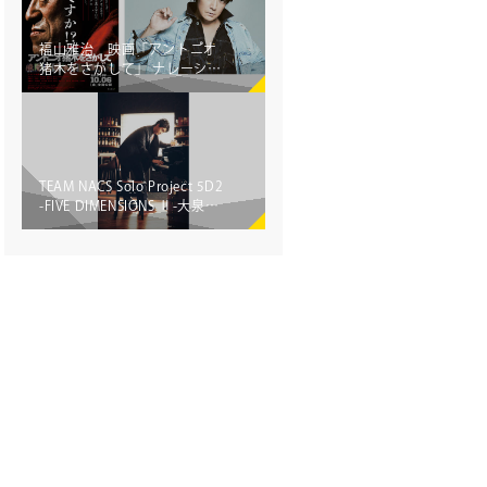
福山雅治 映画「アントニオ
猪木をさがして」 ナレーショ
ンを担当＆主題歌「炎のファ
イター〜Carry on the fighting
spirit〜」をプロデュース！
TEAM NACS Solo Project 5D2
-FIVE DIMENSIONS Ⅱ-大泉洋
が全国各地で歌いまくる！ 生
誕50周年を記念したリサイタ
ルツアー開催決定！ファイナ
ルは日本武道館！！