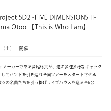
oject 5D2 -FIVE DIMENSIONS II-
kuma Otoo 【This is Who I am】
8日（土） 開催
ロディメーカーである音尾琢真が、遂に多種多様なキャラク
としてバンドを引き連れ全国ツアーをスタートさせる！
数々の名曲たちを引っ提げライブハウスを巡る全
6
公