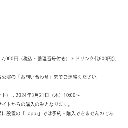
：
7,000
円（税込・整理番号付き）＊ドリンク代
600
円別
各公演の「お問い合わせ」までご連絡ください。
ット）：
2024
年
3
月
21
日（木）
10:00～
サイトからの購入のみとなります。
頭に設置の「
Loppi
」では予約・購入できませんのであ