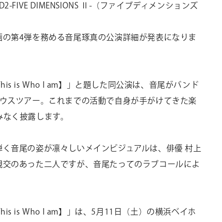
FIVE DIMENSIONS Ⅱ-（ファイブディメンションズ
画の第4弾を務める音尾琢真の公演詳細が発表になりま
too 【This is Who I am】」と題した同公演は、音尾がバンド
ハウスツアー。これまでの活動で自身が手がけてきた楽
みなく披露します。
弾く音尾の姿が凛々しいメインビジュアルは、俳優 村上
親交のあった二人ですが、音尾たってのラブコールによ
too 【This is Who I am】」は、5月11日（土）の横浜ベイホ