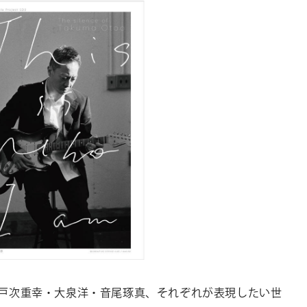
CONTACT
お問い合わ
個人のお客様
法人のお客様
AUDITION
アーティス
Amuse Solution
ア
ENGLISH
顕・戸次重幸・大泉洋・音尾琢真、それぞれが表現したい世