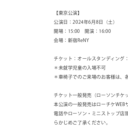
【東京公演】
公演日：
2024
年
6
月
8
日（土）
開場：
15:00
開演：
16:00
会場：新宿
ReNY
チケット：オールスタンディング
＊未就学児童の入場不可
＊車椅子でのご来場のお客様は、
チケット一般発売（ローソンチケ
本公演の一般発売はローチケ
WEB
電話やローソン・ミニストップ店
らかじめご了承ください。