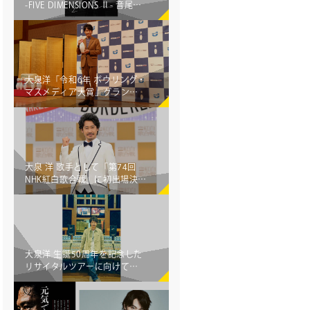
-FIVE DIMENSIONS Ⅱ- 音尾琢
真が全国６都市でライブハウ
スツアー開催！
大泉洋「令和6年 ボウリング・
マスメディア大賞」グランプ
リを受賞！
大泉 洋 歌手として「第74回
NHK紅白歌合戦」に初出場決
定！
大泉洋 生誕50周年を記念した
リサイタルツアーに向けて新
曲配信リリース決定！