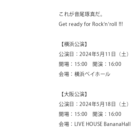
これが音尾琢真だ。
Get ready for Rock'n'roll !!!
【横浜公演】
公演日：
2024
年
5
月
11
日（土）
開場：
15:00
開演：
16:00
会場：横浜ベイホール
【大阪公演】
公演日：
2024
年
5
月
18
日（土）
開場：
15:00
開演：
16:00
会場：
LIVE HOUSE BananaHall