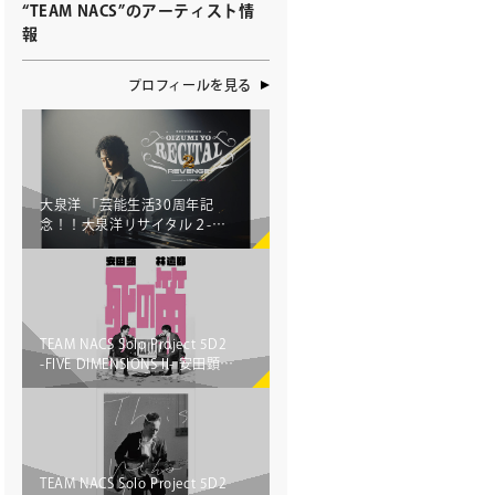
“TEAM NACS”のアーティスト情
報
プロフィールを見る
せ
大泉洋 「芸能生活30周年記
念！！大泉洋リサイタル２-リ
ベンジ-」アリーナツアー開催
決定!!
ト募集
TEAM NACS Solo Project 5D2
-FIVE DIMENSIONS II- 安田顕
ミューズのソリューション
企画・プロデュース！林遣都
さんとの二人芝居「死の笛」
東京・札幌・大阪で上演決
定！
TEAM NACS Solo Project 5D2