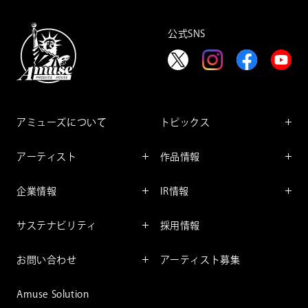
公式SNS
アミューズについて
トピックス
インフォメーション
アーティスト
作品情報
インタビュー
アーティスト一覧
舞台
レポート
企業情報
IR情報
ファンサービス
映像
アーティスト
企業情報TOP
IR情報TOP
コミック
サステナビリティ
採用情報
ごあいさつ
投資をお考えの皆様へ
アニメーション
サステナビリティTOP
企業理念
IRマネージメント
お問い合わせ
アーティスト募集
社長メッセージ
会社概要
財務情報
個人のお客様
アミューズのサステナビリテ
Amuse Solution
取締役一覧
IRライブラリー
ィ
法人のお客様