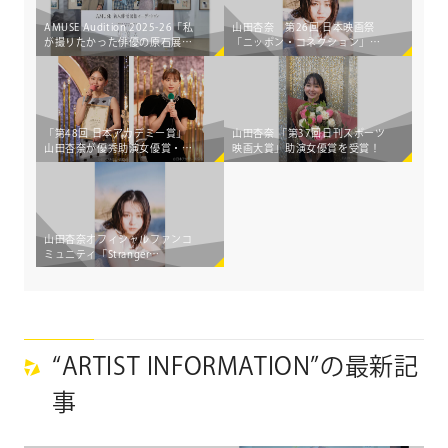
AMUSE Audition 2025-26「私
山田杏奈 第26回 日本映画祭
が撮りたかった俳優の原石展」
「ニッポン・コネクション」に
グランプリは宮城県出身 大友隆
て「ニッポン・ライジングスタ
佑さん・15歳に決定！
ー賞」を受賞！
「第48回 日本アカデミー賞」
山田杏奈 「第37回日刊スポーツ
山田杏奈が優秀助演女優賞・新
映画大賞」助演女優賞を受賞！
人俳優賞、清原果耶が優秀助演
女優賞を受賞！
山田杏奈オフィシャルファンコ
ミュニティ「Stranger
Brewery」開設！コミュニティ参
加の鍵となる「Stranger
Brewery 2024」を販売開始!!
“ARTIST INFORMATION”の最新記
事