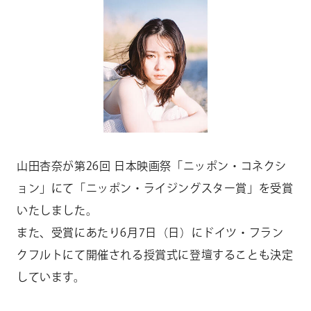
CONTACT
お問い合わせ
個人のお客様
法人のお客様
AUDITION
アーティスト募集
山田杏奈が第
26
回 日本映画祭「ニッポン・コネクシ
Amuse Solution
アミューズのソリューション
ョン」にて「ニッポン・ライジングスター賞」を受賞
ENGLISH
いたしました。
また、受賞にあたり
6
月
7
日（日）にドイツ・フラン
クフルトにて開催される授賞式に登壇することも決定
しています。