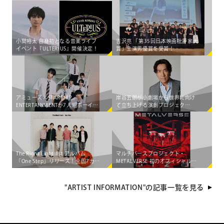
小関裕太 自身初となる音楽ライブ
吉沢亮 「第35回日本映画批評家大
イベント『ULTERIUS』開催決定！
賞」主演男優賞を受賞！
アミューズ×STARSHIP
岸谷五朗が小劇場から世界に向け
ENTERTAINMENTが7人組ボーイズ
て立ち上げる演劇プロジェク
グループ「AEN」をマネジメント
ト"PRIME VINsTAGE"が始動！
する大型共同プロジェクト始動！
The Right Light 1st アルバム
マルチバースプロジェクト・
「One Step」リリース！全国7カ所
METALVERSE 初のオフィシャル配
を巡る 初のライブツアー決定
信シングル＆MUSIC
VIDEO「GIZA」が 5月8日（金）
に"出現"決定!!
"ARTIST INFORMATION"の記事一覧を見る