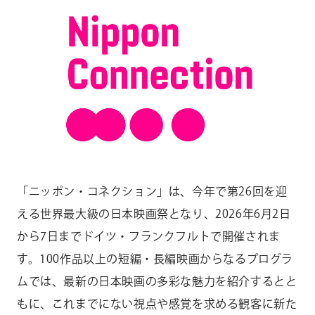
「ニッポン・コネクション」は、今年で第
26
回を迎
える世界最大級の日本映画祭となり、
2026
年
6
月
2
日
から
7
日までドイツ・フランクフルトで開催されま
す。
100
作品以上の短編・長編映画からなるプログラ
ムでは、最新の日本映画の多彩な魅力を紹介するとと
もに、これまでにない視点や感覚を求める観客に新た