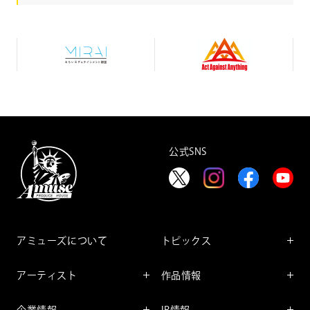
み
A
ら
c
い
t
エ
A
デ
g
ュ
a
テ
i
イ
n
ン
s
メ
t
公式SNS
ン
A
ト
n
財
y
団
t
h
i
n
g
アミューズについて
トピックス
インフォメーション
アーティスト
作品情報
インタビュー
アーティスト一覧
舞台
レポート
企業情報
IR情報