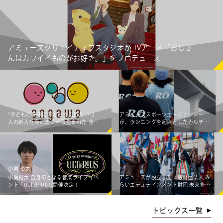
アミューズクリエイティブスタジオが TVアニメ「おじさ
んはカワイイものがお好き。」をプロデュース
"子どもの将来の可能性を広げたい"2
アミューズスポーツエージェンシー
人の新入社員の想いから生まれた 食事
が、ランニングを起点としたカルチャ
×エンタメ体験支援企画「engawa 夏
ークリエイティブプロダクショ
のワークショップ2026」開催！
ン"Running Observatory"をローンチ
小関 裕太
小関裕太 自身初となる音楽ライブイベ
アミューズが設立した一般財団法人 み
ント『ULTERIUS』開催決定！
らいエデュテインメント財団 未来を創
る若者のグローバルな挑戦を支援！
「One Young World Summit 2026」
参加者募集！
トピックス一覧