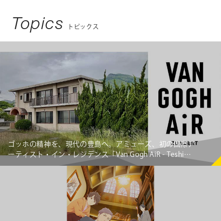
Topics
トピックス
ゴッホの精神を、現代の豊島へ。アミューズ、初の国際ア
ーティスト・イン・レジデンス「Van Gogh AiR - Teshima
Japan」始動 ～オランダの若手アーティスト3組が豊島の
暮らしと交差し、新たな価値を創造する～