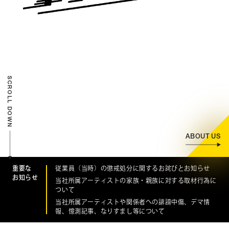
CONTACT
お問い合わせ
個人のお客様
法人のお客様
SCROLL DOWN
AUDITION
アーティスト募集
Amuse Solution
アミューズのソリューション
ABOUT US
ENGLISH
重要な
従業員（当時）の懲戒処分に関するお詫びとお知らせ
お知らせ
当社所属アーティストの家族・親族に対する取材行為に
ついて
当社所属アーティストや関係者への誹謗中傷、デマ情
報、憶測記事、なりすまし等について