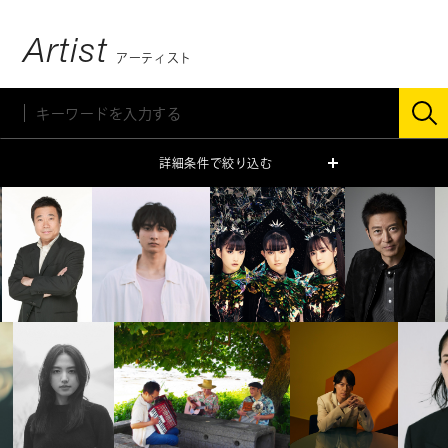
Artist
アーティスト
詳細条件で絞り込む
ジャンル
ミュージシャン
俳優・タレント
モデル
声優
スペシャリスト
キッズ
性別
男性
女性