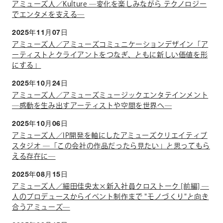
アミューズ人／Kulture ―変化を楽しみながら テクノロジー
でエンタメを支える―
2025年11月07日
アミューズ人／アミューズコミュニケーションデザイン「ア
ーティストとクライアントをつなぎ、ともに新しい価値を形
にする」
2025年10月24日
アミューズ人／アミューズミュージックエンタテインメント
―感動を生み出すアーティストや空間を世界へ―
2025年10月06日
アミューズ人／IP開発を軸にしたアミューズクリエイティブ
スタジオ ―「この会社の作品だったら見たい」と思ってもら
える存在に―
2025年08月15日
アミューズ人／細田佳央太×新入社員クロストーク [前編] ―
人のプロデュースからイベント制作まで "モノづくり"と向き
合うアミューズ―