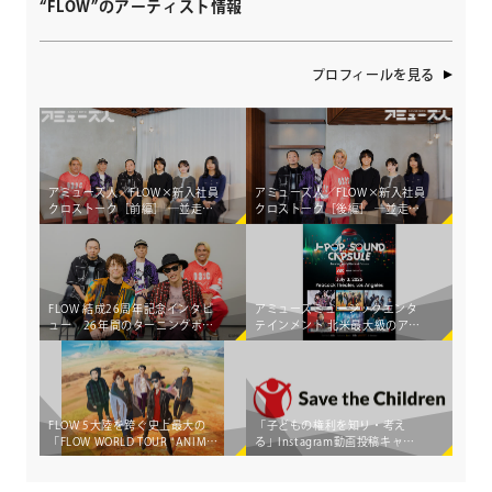
“FLOW”のアーティスト情報
プロフィールを見る
アミューズ人／FLOW×新入社員
アミューズ人／FLOW×新入社員
クロストーク［前編］ ―並走
クロストーク［後編］ ―並走
し、共に生み出す。アミューズ
し、共に生み出す。アミューズ
に根付く、アーティストとの
に根付く、アーティストとの
「共創」のカタチ―
「共創」のカタチ―
FLOW 結成26周年記念インタビ
アミューズミュージックエンタ
ュー 26年間のターニングポイ
テインメント 北米最大級のアニ
ントと世界五大陸制覇のハプニ
メイベント「Anime Expo
ングエピソードを語る。
2025」にて 音楽フェス「J-POP
SOUND CAPSULE @AX2025」
開催決定！
FLOW 5大陸を跨ぐ史上最大の
「子どもの権利を知り・考え
「FLOW WORLD TOUR "ANIME
る」Instagram動画投稿キャン
SHIBARI 2024-2025" 」開催決
ペーンに 奥山佳恵、
定！
TAKE（FLOW）、六車奈々、デ
ィーン・フジオカ、稲沢朋子、