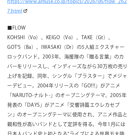
https://www.amuse.co.jp/topics/2026/06/flow_262
7.html
■FLOW
KOHSHI（Vo）、KEIGO（Vo）、TAKE（Gt）、
GOT'S（Ba）、IWASAKI（Dr）の5人組ミクスチャー
ロックバンド。2003年、海援隊の「贈る言葉」のカ
バーをリリースし、インディーズながら30万枚の売り
上げを記録。同年、シングル「ブラスター」でメジャ
ーデビュー。2004年リリースの「GO!!!」がアニメ
「NARUTO-ナルト-」のオープニングテーマ、2005年
発表の「DAYS」がアニメ「交響詩篇エウレカセブ
ン」のオープニングテーマに使用され、アニメ作品と
親和性が高いバンドとして定評を得る。今年1月には
日本人バンド史上初となる"ライブによる世界五大陸