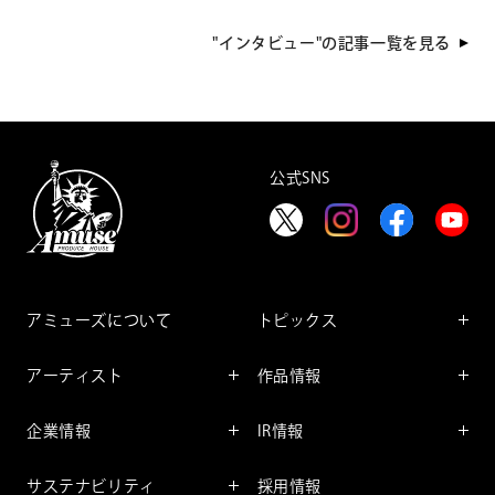
で アミューズの4人が見つけた
価値を創造し スポーツを「エンタ
「エンターテインメントの可能
ーテインメント」に―
性」
"インタビュー"の記事一覧を見る
公式SNS
アミューズについて
トピックス
インフォメーション
アーティスト
作品情報
インタビュー
アーティスト一覧
舞台
レポート
企業情報
IR情報
ファンサービス
映像
アーティスト
企業情報TOP
IR情報TOP
コミック
サステナビリティ
採用情報