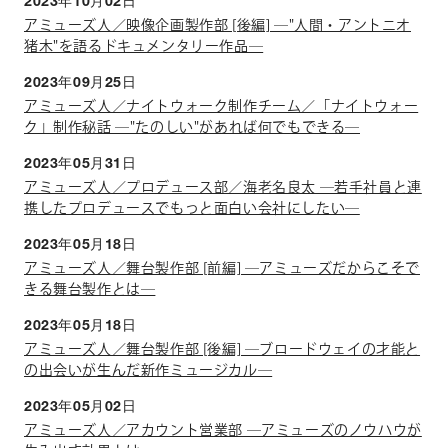
2023年10月02日
アミューズ人／映像企画製作部 [後編] ―"人間・アントニオ
猪木"を語るドキュメンタリー作品―
2023年09月25日
アミューズ人／ナイトウォーク制作チーム／「ナイトウォー
ク」制作秘話 ―"たのしい"があれば何でもできる―
2023年05月31日
アミューズ人／プロデュース部／海老名良太 ―若手社員と連
携したプロデュースでもっと面白い会社にしたい―
2023年05月18日
アミューズ人／舞台製作部 [前編] ―アミューズだからこそで
きる舞台製作とは―
2023年05月18日
アミューズ人／舞台製作部 [後編] ―ブロードウェイの才能と
の出会いが生んだ新作ミュージカル―
2023年05月02日
アミューズ人／アカウント営業部 ―アミューズのノウハウが