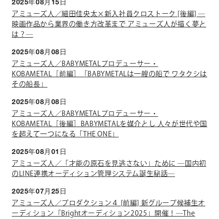
2025年08月15日
アミューズ人／細田佳央太×新入社員クロストーク [後編] ―
映画作品から業界の働き方改革まで アミューズ人が描く夢と
は？―
2025年08月08日
アミューズ人／BABYMETALプロデューサー・
KOBAMETAL［前編］「BABYMETALは一艘の船で ワタクシは
その船長」
2025年08月08日
アミューズ人／BABYMETALプロデューサー・
KOBAMETAL［後編］BABYMETALを媒介とし 人々が世代や国
を超えて一つになる「THE ONE」
2025年08月01日
アミューズ人／「才能の原石を見逃さない」ために ―国内初
のLINE連携オーディション管理システム誕生秘話―
2025年07月25日
アミューズ人／プロダクション４ [前編] 新グループ候補生オ
ーディション「Brightオーディション2025」開催！―The