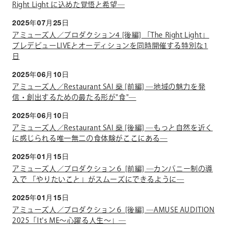
Right Light に込めた覚悟と希望―
2025年07月25日
アミューズ人／プロダクション4 [後編] 「The Right Light」
プレデビューLIVEとオーディションを同時開催する特別な1
日
2025年06月10日
アミューズ人／Restaurant SAI 燊 [前編] ―地域の魅力を発
信・創出するための最たる形が"食"―
2025年06月10日
アミューズ人／Restaurant SAI 燊 [後編] ―もっと自然を近く
に感じられる唯一無二の食体験がここにある―
2025年01月15日
アミューズ人／プロダクション６ [前編] ―カンパニー制の導
入で 「やりたいこと」がスムーズにできるように―
2025年01月15日
アミューズ人／プロダクション６ [後編] ―AMUSE AUDITION
2025「It's ME～心躍る人生～」―