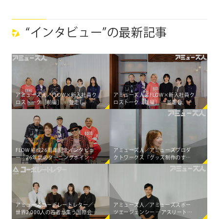
中村仁美、吉田明世、@onefive
が参加！
“インタビュー”の最新記事
アミューズ人／FLOW×新入社員ク
アミューズ人／FLOW×新入社員ク
ロストーク［前編］ ―並走し、共
ロストーク［後編］ ―並走し、共
に生み出す。アミューズに根付
に生み出す。アミューズに根付
く、アーティストとの「共創」の
く、アーティストとの「共創」の
カタチ―
カタチ―
FLOW 結成26周年記念インタビュ
アミューズ人／アミューズプロダ
ー 26年間のターニングポイント
クトワークス「グッズ制作のすべ
と世界五大陸制覇のハプニングエ
てをワンストップで支える」
ピソードを語る。
アミューズコーポレートレター／
アミューズ人／アミューズスポー
世界2,000人の若者が集う国際会議
ツエージェンシー ―アスリートの