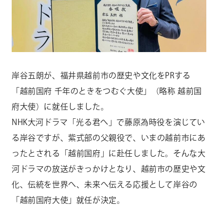
CONTACT
お問い合わせ
個人のお客様
法人のお客様
岸谷五朗が、福井県越前市の歴史や文化をPRする
AUDITION
アーティスト募集
「越前国府 千年のときをつむぐ大使」（略称 越前国
府大使）に就任しました。
Amuse Solution
アミューズのソリューション
NHK大河ドラマ「光る君へ」で藤原為時役を演じてい
る岸谷ですが、紫式部の父親役で、いまの越前市にあ
ENGLISH
ったとされる「越前国府」に赴任しました。そんな大
河ドラマの放送がきっかけとなり、越前市の歴史や文
化、伝統を世界へ、未来へ伝える応援として岸谷の
「越前国府大使」就任が決定。