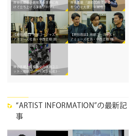
岸谷五朗が小劇場から世界に向
岸谷五朗 「越前国府 千年のとき
けて立ち上げる演劇プロジェク
をつむぐ大使」 に就任！
ト"PRIME VINsTAGE"が始動！
【特別鼎談】地球ゴージャス×
【特別鼎談】地球ゴージャス×
アミューズ社長・中西正樹 [前
アミューズ社長・中西正樹 [後
編]
編]
岸谷五朗と寺脇康文の演劇ユニ
ット・地球ゴージャスが結成30
周年！！豪華キャストで新作を
上演！
“ARTIST INFORMATION”の最新記
事