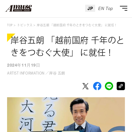
JP
EN Top
TOP
トピックス
岸谷五朗 「越前国府 千年のときをつむぐ大使」 に就任！
岸谷五朗 「越前国府 千年のと
きをつむぐ大使」 に就任！
2024年11月19日
ARTIST INFORMATION ／岸谷 五朗