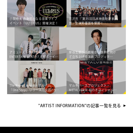
小関裕太 自身初となる音楽ライブ
吉沢亮 「第35回日本映画批評家大
イベント『ULTERIUS』開催決定！
賞」主演男優賞を受賞！
アミューズ×STARSHIP
岸谷五朗が小劇場から世界に向け
ENTERTAINMENTが7人組ボーイズ
て立ち上げる演劇プロジェク
グループ「AEN」をマネジメント
ト"PRIME VINsTAGE"が始動！
する大型共同プロジェクト始動！
The Right Light 1st アルバム
マルチバースプロジェクト・
「One Step」リリース！全国7カ所
METALVERSE 初のオフィシャル配
を巡る 初のライブツアー決定
信シングル＆MUSIC
VIDEO「GIZA」が 5月8日（金）
に"出現"決定!!
"ARTIST INFORMATION"の記事一覧を見る