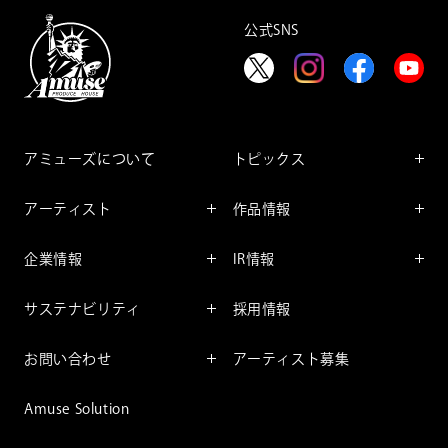
公式SNS
アミューズについて
トピックス
インフォメーション
アーティスト
作品情報
インタビュー
アーティスト一覧
舞台
レポート
企業情報
IR情報
ファンサービス
映像
アーティスト
企業情報TOP
IR情報TOP
コミック
サステナビリティ
採用情報
ごあいさつ
投資をお考えの皆様へ
アニメーション
サステナビリティTOP
企業理念
IRマネージメント
お問い合わせ
アーティスト募集
社長メッセージ
会社概要
財務情報
個人のお客様
アミューズのサステナビリテ
Amuse Solution
取締役一覧
IRライブラリー
ィ
法人のお客様