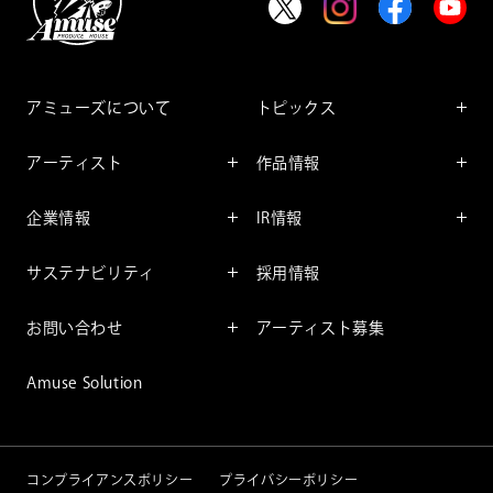
アミューズについて
トピックス
インフォメーション
アーティスト
作品情報
インタビュー
アーティスト一覧
舞台
レポート
企業情報
IR情報
ファンサービス
映像
アーティスト
企業情報TOP
IR情報TOP
コミック
サステナビリティ
採用情報
ごあいさつ
投資をお考えの皆様へ
アニメーション
サステナビリティTOP
企業理念
IRマネージメント
お問い合わせ
アーティスト募集
社長メッセージ
会社概要
財務情報
個人のお客様
アミューズのサステナビリテ
Amuse Solution
取締役一覧
IRライブラリー
ィ
法人のお客様
沿革
株式情報
サステナビリティニュース
IRカレンダー
重要課題
コンプライアンスポリシー
プライバシーポリシー