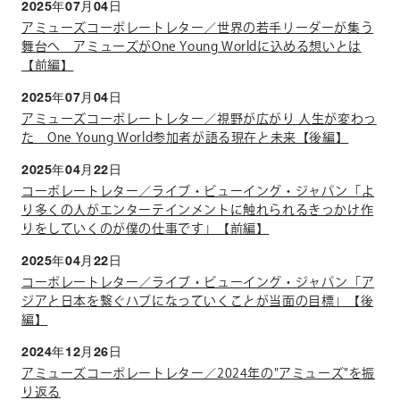
2025年07月04日
アミューズコーポレートレター／世界の若手リーダーが集う
舞台へ アミューズがOne Young Worldに込める想いとは
【前編】
2025年07月04日
アミューズコーポレートレター／視野が広がり 人生が変わっ
た One Young World参加者が語る現在と未来【後編】
2025年04月22日
コーポレートレター／ライブ・ビューイング・ジャパン「よ
り多くの人がエンターテインメントに触れられるきっかけ作
りをしていくのが僕の仕事です」【前編】
2025年04月22日
コーポレートレター／ライブ・ビューイング・ジャパン「ア
ジアと日本を繋ぐハブになっていくことが当面の目標」【後
編】
2024年12月26日
アミューズコーポレートレター／2024年の"アミューズ"を振
り返る