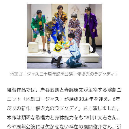
地球ゴージャス三十周年記念公演「儚き光のラプソディ」
舞台作品では、岸谷五朗と寺脇康文が主宰する演劇ユ
ニット「地球ゴージャス」が結成
30
周年を迎え、
6
年
ぶりの新作「儚き光のラプソディ」を上演しました。
本作は類稀な歌唱力と身体能力をもつ中川大志さん、
今や周年公演には欠かせない存在の風間俊介さん、近