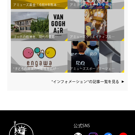
アミューズ募金「令和8年熊本地震災害義援金」受付開始のお知らせ
アミューズのキャラクターIP×若手アーティスト育成コンテンツ 新Podcast番組「ミミーのミミラジっ（仮）」 8月6日（木）より配信スタート！
ゴッホの精神を、現代の豊島へ。アミューズ、初の国際アーティスト・イン・レジデンス「Van Gogh AiR - Teshima Japan」始動 ～オランダの若手アーティスト3組が豊島の暮らしと交差し、新たな価値を創造する～
アミューズクリエイティブスタジオが TVアニメ「おじさんはカワイイものがお好き。」をプロデュース
"子どもの将来の可能性を広げたい"2人の新入社員の想いから生まれた 食事×エンタメ体験支援企画「engawa 夏のワークショップ2026」開催！
アミューズスポーツエージェンシーが、ランニングを起点としたカルチャークリエイティブプロダクション"Running Observatory"をローンチ
"インフォメーション"の記事一覧を見る
公式SNS