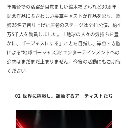
年舞台での活躍が目覚ましい鈴木福さんなど
30
周年
記念作品にふさわしい豪華キャストが作品を彩り、総
勢
25
名で創り上げた圧巻のステージは全
41
公演、約
4
万
5
千人を動員しました。「地球の人々の気持ちを豊
かに、ゴージャスにする」ことを目指し、岸谷・寺脇
による
"
地球ゴージャス流
"
エンターテインメントへの
追求はまだまだ止まりません。今後の活動にもご期待
ください。
02 世界に挑戦し、躍動するアーティストたち