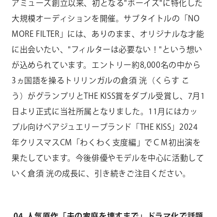
アミューズ創立以来、初となる
"
ボーイズ
"
に特化した
大規模オーディションを開催。サブタイトルの「
NO
MORE FILTER」
には、ありのまま、オリジナルな才能
に出会いたい、
"
フィルターは必要ない！
"
という想い
が込められています。エントリー約
8,000
名の中から
3
ヵ国語を操るトリリンガルの倉須 洸（くらす こ
う）がグランプリと
THE KISS
賞をダブル受賞し、
7
月
1
日より正式に当社所属となりました。11月にはカッ
プル向けペアジュエリーブランド「THE KISS」2024
年クリスマスCM「わくわく支度編」でＣＭ初出演を
果たしています。今後俳優やモデルを中心に活動して
いく倉須 洸の成長に、引き続きご注目ください。
04 人気原作「夫の家庭を壊すまで」ドラマ化で話題