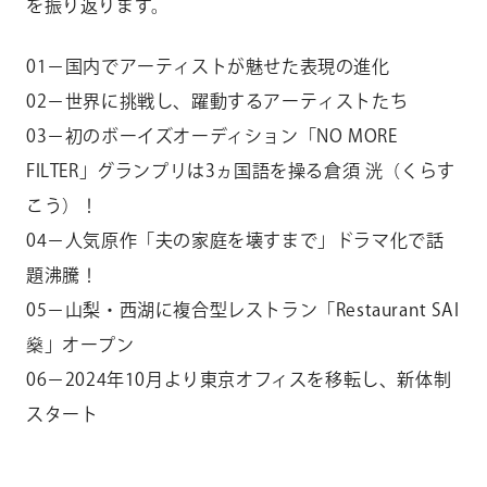
を振り返ります。
01－国内でアーティストが魅せた表現の進化
02－世界に挑戦し、躍動するアーティストたち
03－初のボーイズオーディション「NO MORE
FILTER」グランプリは3ヵ国語を操る倉須 洸（くらす
こう）！
04－人気原作「夫の家庭を壊すまで」ドラマ化で話
題沸騰！
05－山梨・西湖に複合型レストラン「Restaurant SAI
燊」オープン
06－2024年10月より東京オフィスを移転し、新体制
スタート